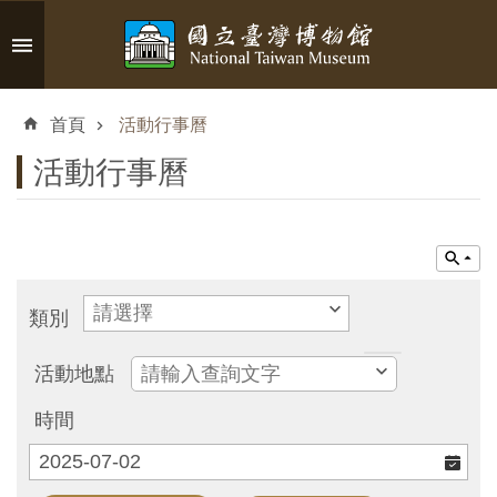
跳到主要內容區塊
進
階
首頁
活動行事曆
搜
尋
活動行事曆
認
識
類別
臺
博
活動地點
時間
參
觀
資