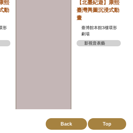
康熙
【北臺紀遊】康熙
式動
臺灣輿圖沉浸式動
畫
環形
臺博館本館3樓環形
劇場
影視音表藝
Back
Top