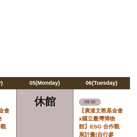
)
05(Monday)
06(Tuesday)
休館
09:30
金會
【廣達文教基金會
物
x國立臺灣博物
作觀
館】ESG 合作觀
參
展計畫(自行參