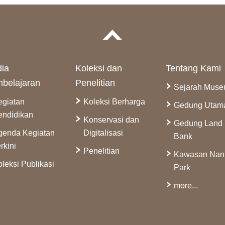
ia
Koleksi dan
Tentang Kami
belajaran
Penelitian
Sejarah Mus
egiatan
Koleksi Berharga
Gedung Utam
endidikan
Konservasi dan
Gedung Land
genda Kegiatan
Digitalisasi
Bank
rkini
Penelitian
Kawasan Na
leksi Publikasi
Park
more...