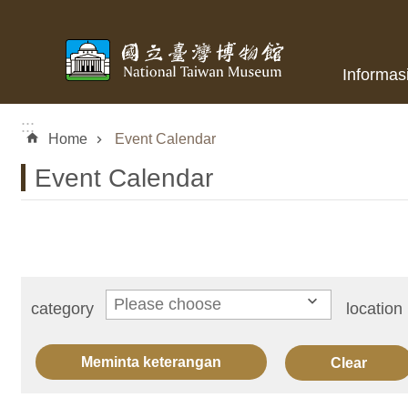
Skip to main content
Informas
:::
Home
Event Calendar
Event Calendar
category
location