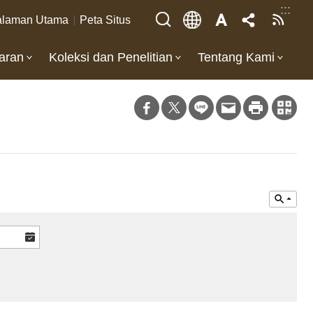
:::
laman Utama
Peta Situs
aran
Koleksi dan Penelitian
Tentang Kami