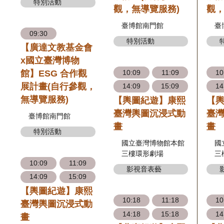
特別活動
觀，無導覽服務)
觀，
臺博館南門館
臺
09:30
特別活動
【廣達文教基金會
x國立臺灣博物
10:09
11:09
10
館】ESG 合作觀
展計畫(自行參觀，
14:09
15:09
14
無導覽服務)
【輿圖紀遊】康熙
【
臺灣輿圖沉浸式動
臺
臺博館南門館
畫
畫
特別活動
國立臺灣博物館本館
國
三樓環形劇場
三
10:09
11:09
影視音表藝
14:09
15:09
【輿圖紀遊】康熙
10:18
11:18
10
臺灣輿圖沉浸式動
14:18
15:18
14
畫