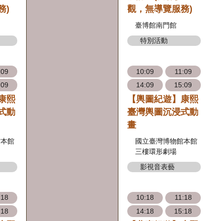
務)
觀，無導覽服務)
臺博館南門館
特別活動
:09
10:09
11:09
:09
14:09
15:09
康熙
【輿圖紀遊】康熙
式動
臺灣輿圖沉浸式動
畫
館本館
國立臺灣博物館本館
三樓環形劇場
影視音表藝
:18
10:18
11:18
:18
14:18
15:18