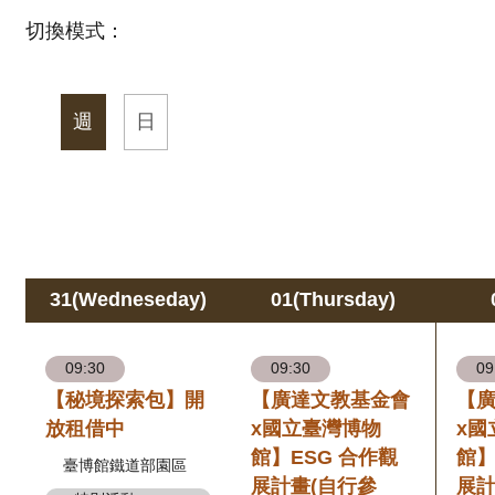
切換模式：
週
日
31(Wedneseday)
01(Thursday)
09:30
09:30
09
【秘境探索包】開
【廣達文教基金會
【
放租借中
x國立臺灣博物
x國
館】ESG 合作觀
館】
臺博館鐵道部園區
展計畫(自行參
展計