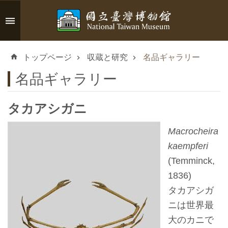
メインのコンテンツブロックにジャンプします
高
度
トップページ
収蔵と研究
名品ギャラリー
な
検
名品ギャラリー
索
タカアシガニ
Macrocheira
イ
kaempferi
ン
(Temminck,
フ
1836)
ォ
タカアシガ
メ
ニは世界最
ー
大のカニで
シ