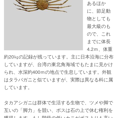
あるほか
ョ
に、節足動
ン
物としても
最大級のも
展
ので、これ
示
までに体長
情
4.2ｍ、体重
報
約20㎏の記録が残っています。主に日本沿海に分布
していますが、台湾の東北角海域でもたまに見かけ
学
られ、水深約400ｍの地点で生息しています。外観
習
はタラバガニと似ていますが、実際は異なる科に属
リ
しています。
ソ
ー
タカアシガニは群体で生活する生物で、ツメや脚で
ス
互いの「脚力」を競い、ボスは石の上で休む権利を