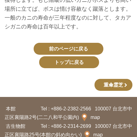
獲得します。もし階級の低いカニがボスよりも高い
収
場所に立てば、ボスは情け容赦なく蹴落とします。
蔵
一般のカニの寿命が三年程度なのに対して、タカア
と
シガニの寿命は百年以上です。
研
究
前のページに戻る
台
トップに戻る
博
館
に
重傘霊芝
つ
い
本館
Tel : +886-2-2382-2566
100007 台北市中
て
正区襄陽路2号(二二八和平公園内)
map
古生物館
Tel : +886-2-2314-2699
100007 台北市中
サ
正区襄陽路25号(本館の斜め向かい)
map