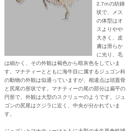
2.7ｍの紡錘
ョ
状で、メス
ン
の体型はオ
スよりやや
展
大きく、皮
示
膚は滑らか
情
に光り、毛
報
は細かく、その外観は褐色から暗灰色をしていま
す。マナティーとともに海牛目に属するジュゴン科
学
の動物の外観は似通っていますが、相違点は頭蓋骨
習
と尻尾の形状です。マナティーの尾の部分は扁平の
リ
円形で、外観は大型のスクリューのようです。ジュ
ソ
ゴンの尻尾はクジラに近く、中央が分かれていま
ー
す。
ス