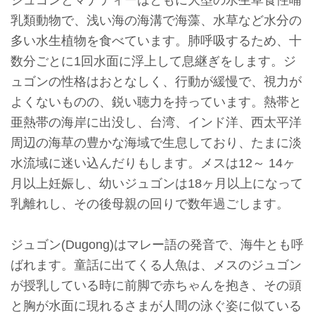
ジュゴンとマナティーはともに大型の水生草食性哺
収
乳類動物で、浅い海の海溝で海藻、水草など水分の
蔵
多い水生植物を食べています。肺呼吸するため、十
と
数分ごとに1回水面に浮上して息継ぎをします。ジ
研
ュゴンの性格はおとなしく、行動が緩慢で、視力が
究
よくないものの、鋭い聴力を持っています。熱帯と
亜熱帯の海岸に出没し、台湾、インド洋、西太平洋
台
周辺の海草の豊かな海域で生息しており、たまに淡
博
水流域に迷い込んだりもします。メスは12～ 14ヶ
館
月以上妊娠し、幼いジュゴンは18ヶ月以上になって
に
乳離れし、その後母親の回りで数年過ごします。
つ
い
ジュゴン(Dugong)はマレー語の発音で、海牛とも呼
て
ばれます。童話に出てくる人魚は、メスのジュゴン
が授乳している時に前脚で赤ちゃんを抱き、その頭
サ
と胸が水面に現れるさまが人間の泳ぐ姿に似ている