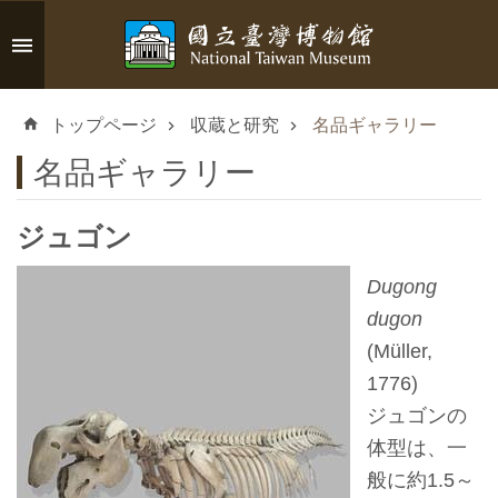
メインのコンテンツブロックにジャンプします
高
度
トップページ
収蔵と研究
名品ギャラリー
な
検
名品ギャラリー
索
ジュゴン
Dugong
イ
dugon
ン
(Müller,
フ
1776)
ォ
ジュゴンの
メ
体型は、一
ー
般に約1.5～
シ