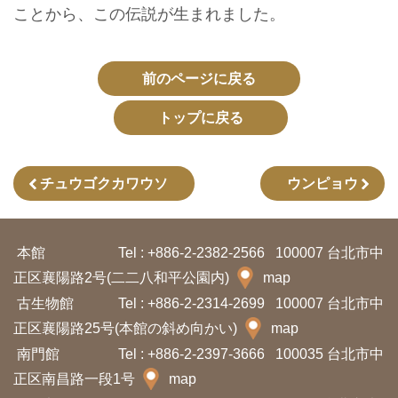
イ
ことから、この伝説が生まれました。
ト
マ
前のページに戻る
ッ
プ
トップに戻る
デ
ー
チュウゴクカワウソ
ウンピョウ
タ
開
本館
Tel : +886-2-2382-2566
100007 台北市中
放
正区襄陽路2号(二二八和平公園内)
map
宣
古生物館
Tel : +886-2-2314-2699
100007 台北市中
言
正区襄陽路25号(本館の斜め向かい)
map
南門館
Tel : +886-2-2397-3666
100035 台北市中
ト
正区南昌路一段1号
map
ッ