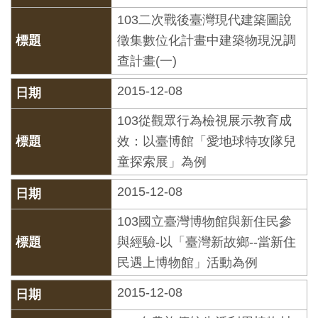
創
103二次戰後臺灣現代建築圖說
徵集數位化計畫中建築物現況調
典
查計畫(一)
藏
2015-12-08
研
究
103從觀眾行為檢視展示教育成
效：以臺博館「愛地球特攻隊兒
便
童探索展」為例
民
2015-12-08
服
103國立臺灣博物館與新住民參
務
與經驗-以「臺灣新故鄉--當新住
民遇上博物館」活動為例
政
府
2015-12-08
公