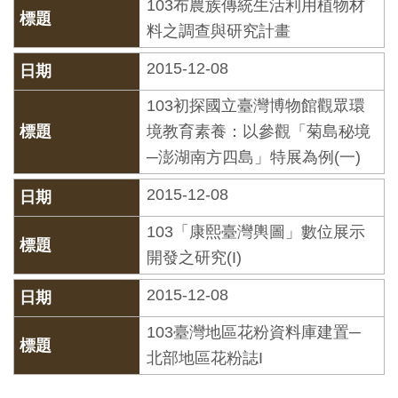
103布農族傳統生活利用植物材
開
料之調查與研究計畫
資
訊
2015-12-08
103初探國立臺灣博物館觀眾環
隱
境教育素養：以參觀「菊島秘境
私
─澎湖南方四島」特展為例(一)
權
2015-12-08
與
資
103「康熙臺灣輿圖」數位展示
訊
開發之研究(I)
安
2015-12-08
全
宣
103臺灣地區花粉資料庫建置─
告
北部地區花粉誌I
資