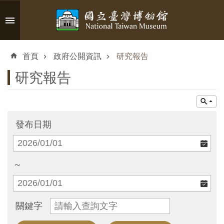
跳到主要內容區塊
進
階
首頁
政府公開資訊
研究報告
搜
尋
研究報告
認
發布日期
識
臺
博
～
參
關鍵字
觀
資