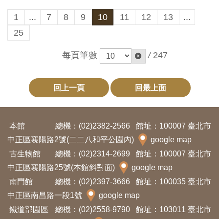
料
1
...
7
8
9
10
11
12
13
...
開
25
放
每頁筆數
/
247
宣
告
回上一頁
回最上面
著
作
權
本館
總機：(02)2382-2566
館址：100007 臺北市
聲
中正區襄陽路2號(二二八和平公園內)
google map
明
古生物館
總機：(02)2314-2699
館址：100007 臺北市
中正區襄陽路25號(本館斜對面)
google map
回
南門館
總機：(02)2397-3666
館址：100035 臺北市
首
中正區南昌路一段1號
google map
頁
鐵道部園區
總機：(02)2558-9790
館址：103011 臺北市