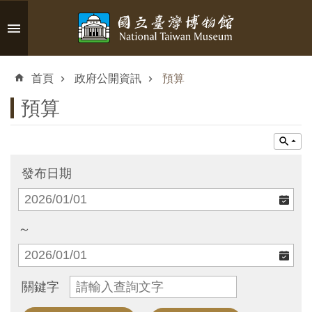
跳到主要內容區塊
進
階
首頁
政府公開資訊
預算
搜
尋
預算
認
發布日期
識
臺
博
～
參
關鍵字
觀
資