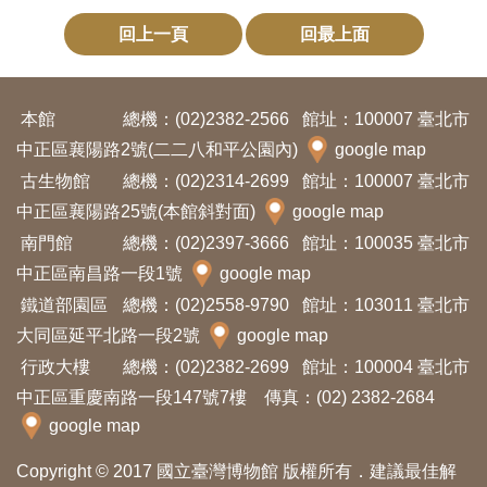
料
回上一頁
回最上面
開
放
本館
總機：(02)2382-2566
館址：100007 臺北市
宣
中正區襄陽路2號(二二八和平公園內)
google map
告
古生物館
總機：(02)2314-2699
館址：100007 臺北市
著
中正區襄陽路25號(本館斜對面)
google map
作
南門館
總機：(02)2397-3666
館址：100035 臺北市
權
中正區南昌路一段1號
google map
聲
鐵道部園區
總機：(02)2558-9790
館址：103011 臺北市
大同區延平北路一段2號
google map
明
行政大樓
總機：(02)2382-2699
館址：100004 臺北市
中正區重慶南路一段147號7樓 傳真：(02) 2382-2684
回
google map
首
頁
Copyright © 2017 國立臺灣博物館 版權所有．建議最佳解