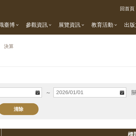
回首頁
識臺博
參觀資訊
展覽資訊
教育活動
出版
決算
～
標