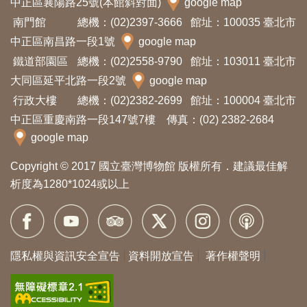
中正區襄陽路25號(本館斜對面)
google map
料
南門館
總機：(02)2397-3666
館址：100035 臺北市
開
中正區南昌路一段1號
google map
放
鐵道部園區
總機：(02)2558-9790
館址：103011 臺北市
宣
大同區延平北路一段2號
google map
告
行政大樓
總機：(02)2382-2699
館址：100004 臺北市
中正區重慶南路一段147號7樓 傳真：(02) 2382-2684
著
google map
作
Copyright © 2017 國立臺灣博物館 版權所有．建議最佳解
權
析度為1280*1024或以上
聲
明
回
隱私權與資訊安全宣告
資料開放宣告
著作權聲明
首
頁