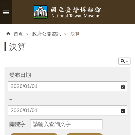
跳到主要內容區塊
進
階
首頁
政府公開資訊
決算
搜
尋
決算
認
發布日期
識
臺
博
～
參
關鍵字
觀
資