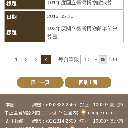
101年度國立臺灣博物館決算
開
資
2013-05-10
訊
102年度國立臺灣博物館單位決
算書
隱
私
權
每頁筆數
/
39
1
2
3
4
與
資
訊
回上一頁
回最上面
安
全
宣
本館
總機：(02)2382-2566
館址：100007 臺北市
告
中正區襄陽路2號(二二八和平公園內)
google map
古生物館
總機：(02)2314-2699
館址：100007 臺北市
資