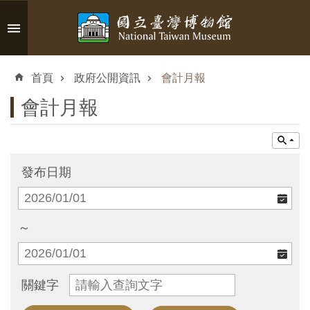
跳到主要內容區塊
進
階
首頁
政府公開資訊
會計月報
搜
尋
會計月報
認
發布日期
識
臺
博
～
參
關鍵字
觀
資