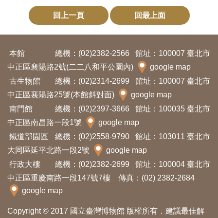
料
回上一頁
回最上面
開
放
本館
總機：(02)2382-2566
館址：100007 臺北市
宣
中正區襄陽路2號(二二八和平公園內)
google map
告
古生物館
總機：(02)2314-2699
館址：100007 臺北市
著
中正區襄陽路25號(本館斜對面)
google map
作
南門館
總機：(02)2397-3666
館址：100035 臺北市
權
中正區南昌路一段1號
google map
聲
鐵道部園區
總機：(02)2558-9790
館址：103011 臺北市
大同區延平北路一段2號
google map
明
行政大樓
總機：(02)2382-2699
館址：100004 臺北市
中正區重慶南路一段147號7樓 傳真：(02) 2382-2684
回
google map
首
頁
Copyright © 2017 國立臺灣博物館 版權所有．建議最佳解