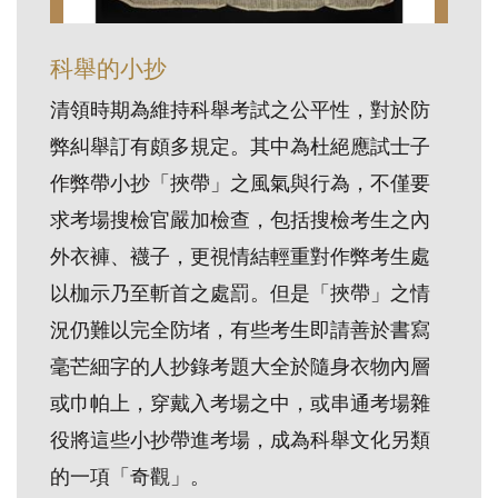
訊
科舉的小抄
展
清領時期為維持科舉考試之公平性，對於防
覽
弊糾舉訂有頗多規定。其中為杜絕應試士子
資
作弊帶小抄「挾帶」之風氣與行為，不僅要
訊
求考場搜檢官嚴加檢查，包括搜檢考生之內
外衣褲、襪子，更視情結輕重對作弊考生處
教
以枷示乃至斬首之處罰。但是「挾帶」之情
育
活
況仍難以完全防堵，有些考生即請善於書寫
動
毫芒細字的人抄錄考題大全於隨身衣物內層
或巾帕上，穿戴入考場之中，或串通考場雜
出
役將這些小抄帶進考場，成為科舉文化另類
版
的一項「奇觀」。
文