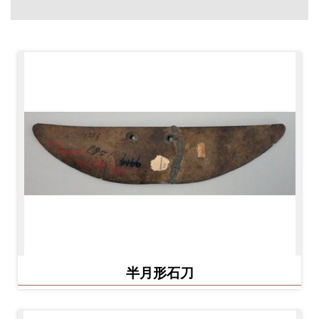
創
典
藏
研
究
便
民
服
務
政
半月形石刀
府
公