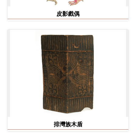
Ba
ha
sa
皮影戲偶
Ind
Tiế
on
ng
esi
Việ
a
t
排灣族木盾