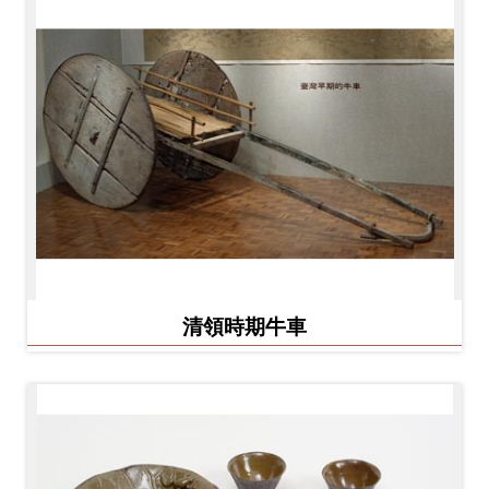
開
資
訊
隱
私
權
與
資
訊
清領時期牛車
安
全
宣
告
資