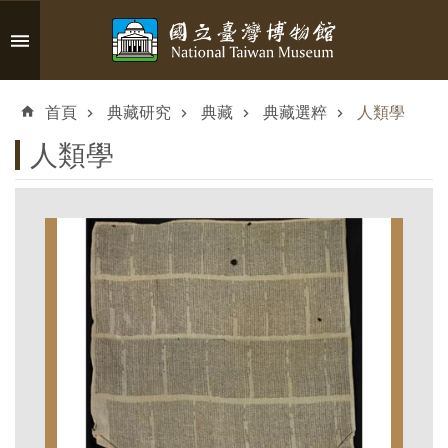
跳到主要內容區塊
進
階
首頁
典藏研究
典藏
典藏選粹
人類學
搜
尋
人類學
認
識
臺
博
參
觀
資