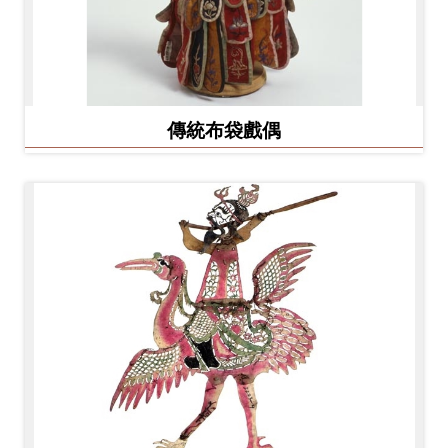
友
善
措
施
傳統布袋戲偶
服
務
網
站
導
覽
En
日
glis
本
h
語