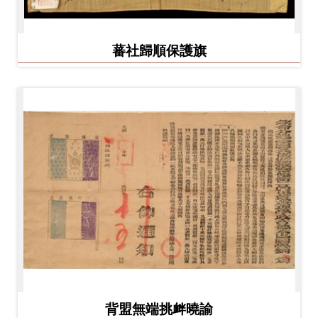
蕃社歸順保護旗
背盟無端挑衅曉諭