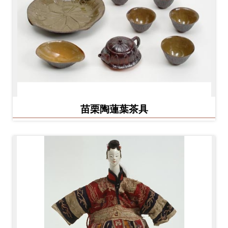
料
開
放
宣
告
著
苗栗陶蓮葉茶具
作
權
聲
明
回
首
頁