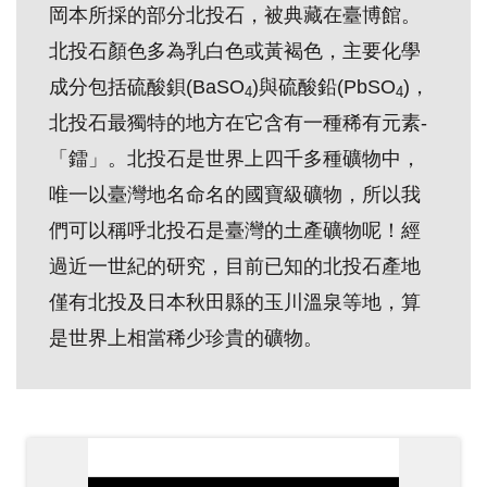
岡本所採的部分北投石，被典藏在臺博館。
創
北投石顏色多為乳白色或黃褐色，主要化學
成分包括硫酸鋇(BaSO
)與硫酸鉛(PbSO
)，
典
4
4
藏
北投石最獨特的地方在它含有一種稀有元素-
研
「鐳」。北投石是世界上四千多種礦物中，
究
唯一以臺灣地名命名的國寶級礦物，所以我
們可以稱呼北投石是臺灣的土產礦物呢！經
便
過近一世紀的研究，目前已知的北投石產地
民
僅有北投及日本秋田縣的玉川溫泉等地，算
服
是世界上相當稀少珍貴的礦物。
務
政
府
公