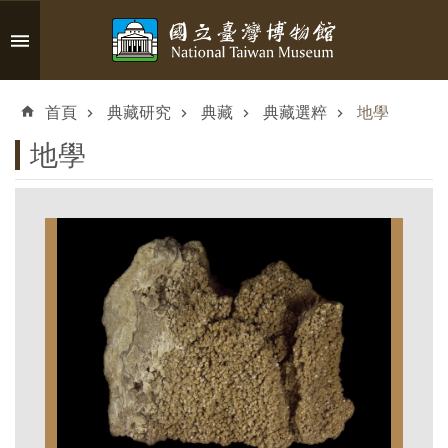
跳到主要內容區塊
進
階
首頁
典藏研究
典藏
典藏選粹
地學
搜
尋
地學
認
識
臺
博
參
觀
資