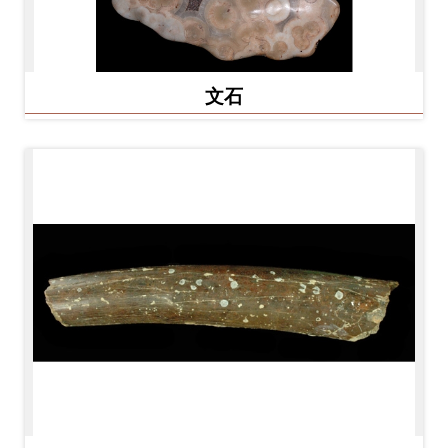
友
善
措
文石
施
服
務
網
站
導
覽
En
日
glis
本
h
語