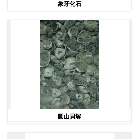
Ba
象牙化石
ha
sa
Ind
Tiế
on
ng
esi
Việ
a
t
圓山貝塚