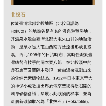
訊
北投石
展
位於臺灣北部北投地區（北投日語為
覽
Hokuto）的地熱谷是有名的溫泉遊覽勝地，
資
其溫泉水源自臺灣北部大屯火山群的地熱活
訊
動，溫泉水從大屯山西南方匯流後形成北投
溪。西元1905年的日治時期，當時任職於臺
教
灣總督府技手的岡本要八郎，在北投溪中的
育
活
礫石表面及間隙中發現一種由溫泉沉澱出來
動
的含鐳元素礦物結晶。1912年日本東京帝大
的神保小虎教授出席於俄京聖彼得堡召開的
出
國際礦物會議，除展示此礦物的標本，並為
版
這個新礦物取名為「北投石」(Hokutolite)。
文