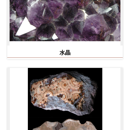
料
開
放
宣
告
水晶
著
作
權
聲
明
回
首
頁