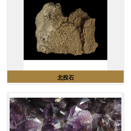
開
資
訊
隱
私
權
與
資
北投石
訊
安
全
宣
告
資