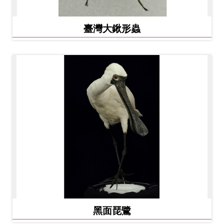
友
臺灣大鍬形蟲
善
措
施
服
務
網
站
導
覽
En
日
glis
本
h
語
黑面琵鷺