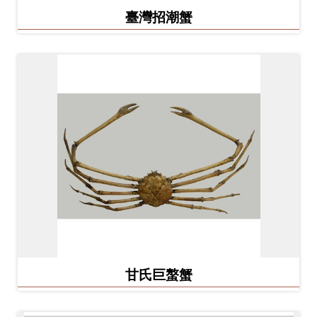
臺灣招潮蟹
甘氏巨螯蟹