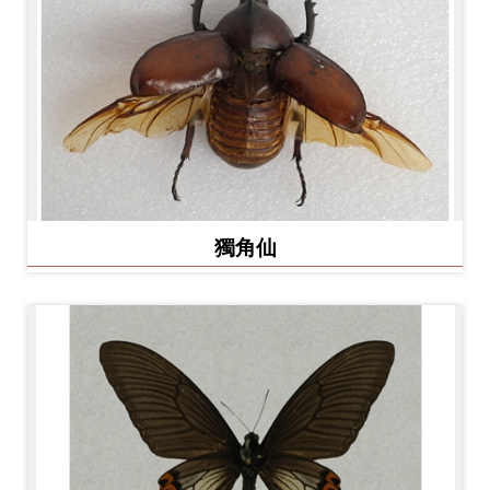
開
資
訊
隱
私
權
與
獨角仙
資
訊
安
全
宣
告
資