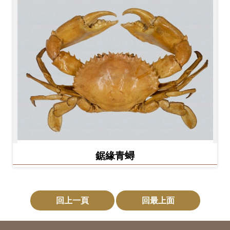
鋸緣青蟳
回上一頁
回最上面