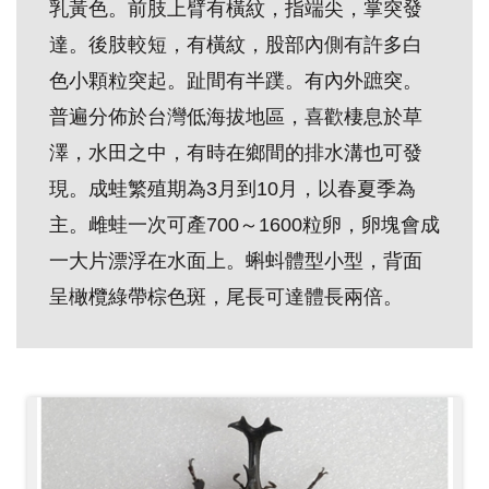
乳黃色。前肢上臂有橫紋，指端尖，掌突發
創
達。後肢較短，有橫紋，股部內側有許多白
色小顆粒突起。趾間有半蹼。有內外蹠突。
典
普遍分佈於台灣低海拔地區，喜歡棲息於草
藏
研
澤，水田之中，有時在鄉間的排水溝也可發
究
現。成蛙繁殖期為3月到10月，以春夏季為
主。雌蛙一次可產700～1600粒卵，卵塊會成
便
一大片漂浮在水面上。蝌蚪體型小型，背面
民
呈橄欖綠帶棕色斑，尾長可達體長兩倍。
服
務
政
府
公