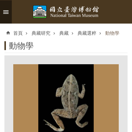
跳到主要內容區塊
進
階
首頁
典藏研究
典藏
典藏選粹
動物學
搜
尋
動物學
認
識
臺
博
參
觀
資