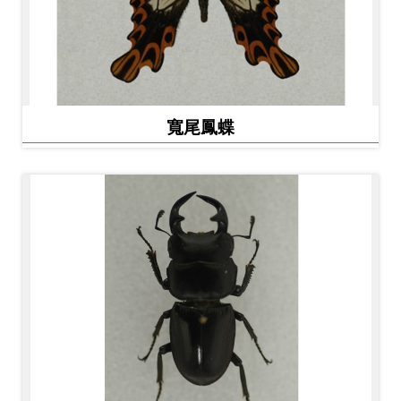
料
開
放
宣
寬尾鳳蝶
告
著
作
權
聲
明
回
首
頁