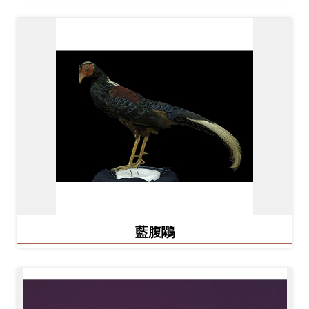
Ba
ha
sa
Ind
Tiế
on
ng
esi
Việ
a
t
藍腹鷴