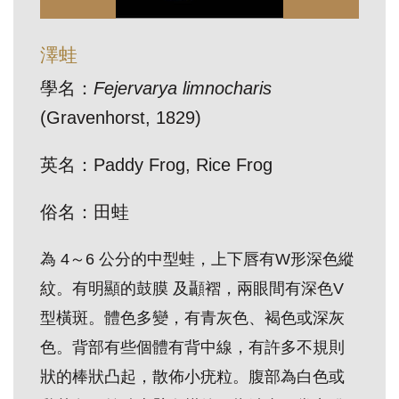
訊
澤蛙
展
學名：
Fejervarya limnocharis
覽
(Gravenhorst, 1829)
資
訊
英名：Paddy Frog, Rice Frog
教
俗名：田蛙
育
為 4～6 公分的中型蛙，上下唇有W形深色縱
活
動
紋。有明顯的鼓膜 及顳褶，兩眼間有深色V
型橫斑。體色多變，有青灰色、褐色或深灰
出
色。背部有些個體有背中線，有許多不規則
版
狀的棒狀凸起，散佈小疣粒。腹部為白色或
文