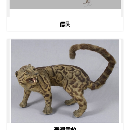
儒艮
臺灣雲豹