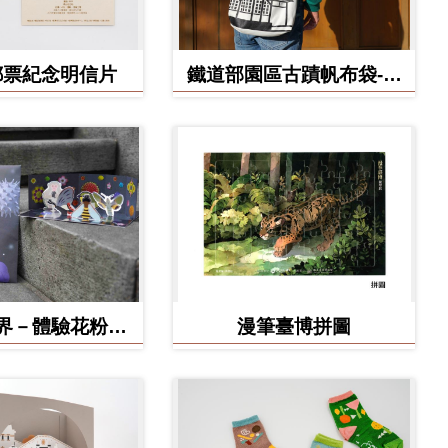
郵票紀念明信片
鐵道部園區古蹟帆布袋-工
務室款
界－體驗花粉之
漫筆臺博拼圖
形小劇場 DIY
作材料包