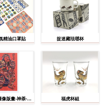
氛精油口罩貼
捉迷藏琺瑯杯
像版畫-神荼‧鬱
福虎杯組
壘