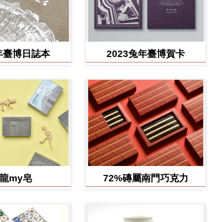
4年臺博日誌本
2023兔年臺博賀卡
龍my皂
72%磚屬南門巧克力