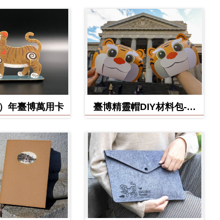
虎）年臺博萬用卡
臺博精靈帽DIY材料包-虎
寶款