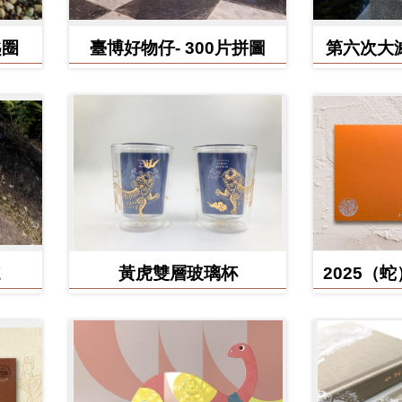
匙圈
臺博好物仔- 300片拼圖
第六次大
鳥、臺灣
黃虎雙層玻璃杯
2025（
含百