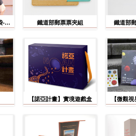
-食
鐵道部郵票票夾組
鐵道部
【諾亞計畫】實境遊戲盒
【微觀視
美】立體環
手