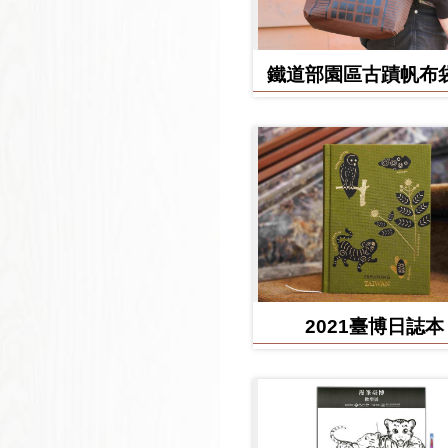
鐵道部園區古蹟帆布袋
堂款
2021臺博日誌本