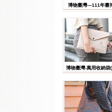
博物臺灣—111年臺
日誌
博物臺灣-萬用收納袋
款)