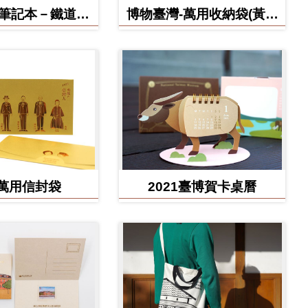
博筆記本－鐵道部
博物臺灣-萬用收納袋(黃虎
款
款)
萬用信封袋
2021臺博賀卡桌曆