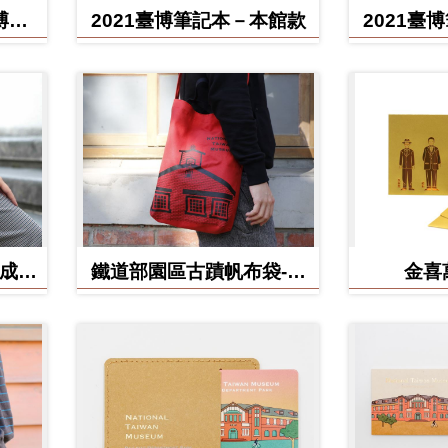
博館
2021臺博筆記本－本館款
2021臺
(成功
鐵道部園區古蹟帆布袋-電
金喜
源室款