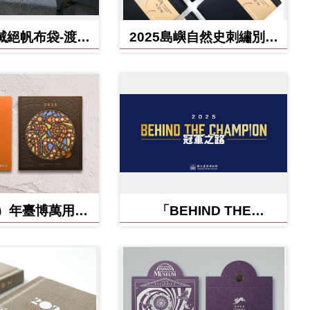
滅絕帆布袋-渡渡
2025島嶼自然史刺繡別針
雲豹、北方白犀
禮盒
牛
蛇）年臺博萬用卡-
「BEHIND THE
福蛇矽膠杯墊
CHAMPION:冠軍之路特
展」紀念信封