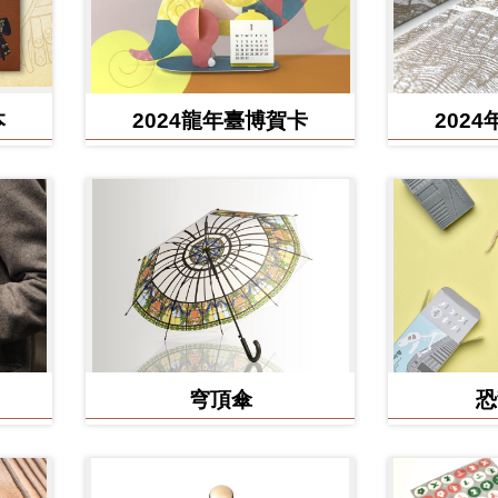
本
2024龍年臺博賀卡
202
穹頂傘
恐