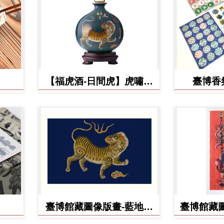
【福虎酒-日間虎】虎嘯台
臺博香
灣秘藏高粱酒
臺博館藏圖像版畫-藍地黃
臺博館藏圖
虎旗