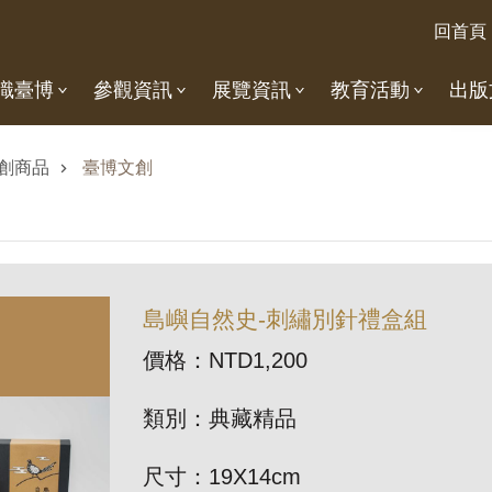
回首頁
識臺博
參觀資訊
展覽資訊
教育活動
出版
創商品
臺博文創
島嶼自然史-刺繡別針禮盒組
價格：NTD1,200
類別：典藏精品
尺寸：19X14cm