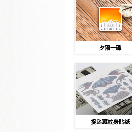
夕陽一碟
捉迷藏紋身貼紙