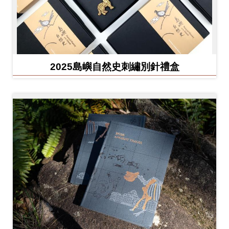
友
善
措
施
2025島嶼自然史刺繡別針禮盒
服
務
網
站
導
覽
En
日
glis
本
h
語