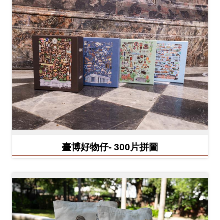
開
資
訊
隱
私
權
與
資
訊
臺博好物仔- 300片拼圖
安
全
宣
告
資