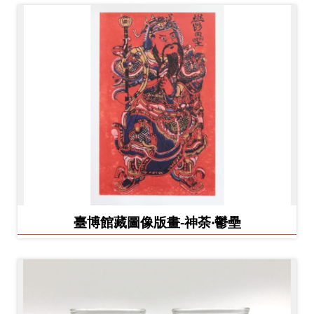
臺博館藏圖像版畫-神荼‧鬱壘