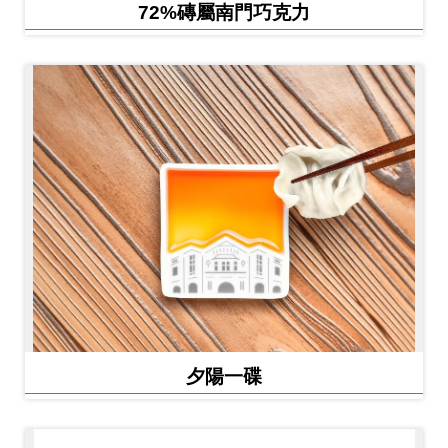
72%磚屬南門巧克力
夕陽一碟