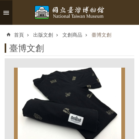
跳到主要內容區塊
進
階
首頁
出版文創
文創商品
臺博文創
搜
尋
臺博文創
認
識
臺
博
參
觀
資