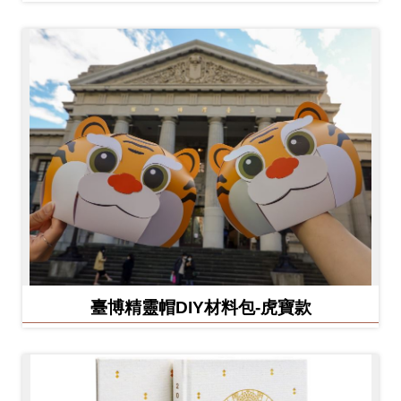
臺博精靈帽DIY材料包-虎寶款