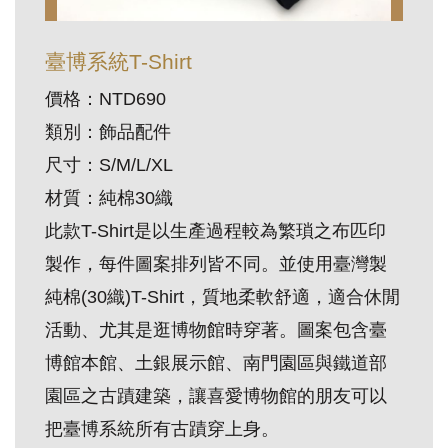
訊
臺博系統T-Shirt
展
價格：NTD690
覽
類別：飾品配件
資
尺寸：S/M/L/XL
訊
材質：純棉30織
此款T-Shirt是以生產過程較為繁瑣之布匹印
教
製作，每件圖案排列皆不同。並使用臺灣製
育
活
純棉(30織)T-Shirt，質地柔軟舒適，適合休閒
動
活動、尤其是逛博物館時穿著。圖案包含臺
博館本館、土銀展示館、南門園區與鐵道部
出
園區之古蹟建築，讓喜愛博物館的朋友可以
版
把臺博系統所有古蹟穿上身。
文