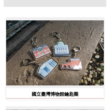
創
典
藏
研
究
便
民
服
務
政
國立臺灣博物館鑰匙圈
府
公