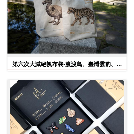
料
開
放
宣
告
著
第六次大滅絕帆布袋-渡渡鳥、臺灣雲豹、北
作
方白犀牛
權
聲
明
回
首
頁