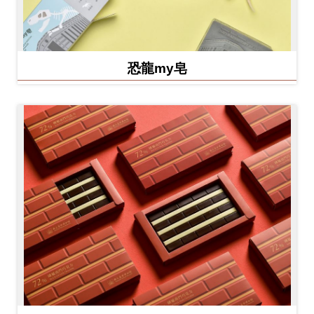
恐龍my皂