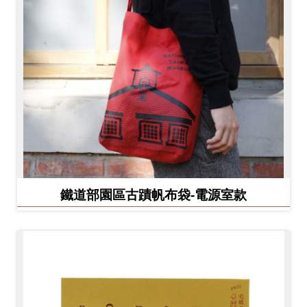
鐵道部園區古蹟帆布袋-電源室款