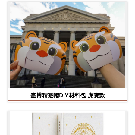
臺博精靈帽DIY材料包-虎寶款