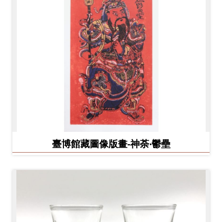
臺博館藏圖像版畫-神荼‧鬱壘