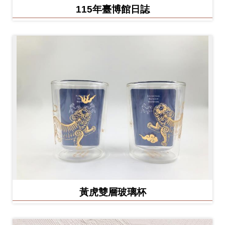
Ba
115年臺博館日誌
ha
sa
Ind
Tiế
on
ng
esi
Việ
a
t
黃虎雙層玻璃杯