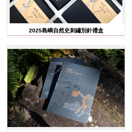
友
善
措
2025島嶼自然史刺繡別針禮盒
施
服
務
網
站
導
覽
En
日
glis
本
h
語