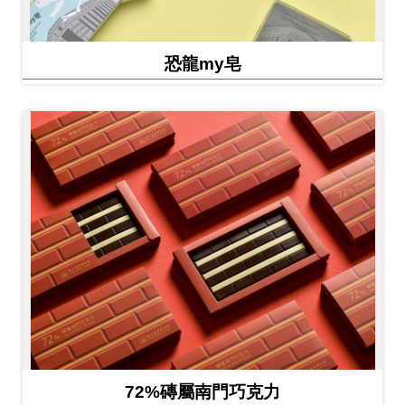
恐龍my皂
72%磚屬南門巧克力