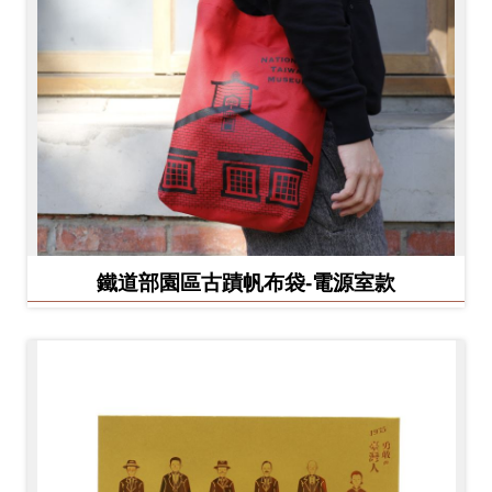
鐵道部園區古蹟帆布袋-電源室款