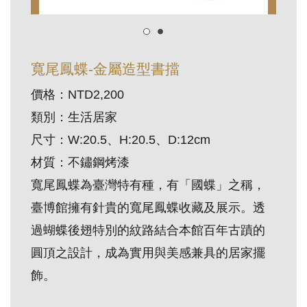
訊
展
寬尾鳳蝶-金屬造型書擋
覽
價格：NTD2,200
資
類別：生活居家
訊
尺寸：W:20.5、H:20.5、D:12cm
教
材質：不鏽鋼烤漆
育
寬尾鳳蝶為臺灣特有種，有「國蝶」之稱，
活
臺博館擁有針貴的寬尾鳳蝶收藏及展示。透
動
過蝴蝶後翅特別的紋路結合本館百年古蹟的
圓頂之設計，成為實用與美感兼具的居家擺
出
飾。
版
文