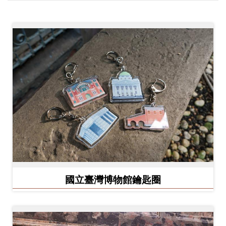
創
典
藏
研
究
便
民
服
務
國立臺灣博物館鑰匙圈
政
府
公