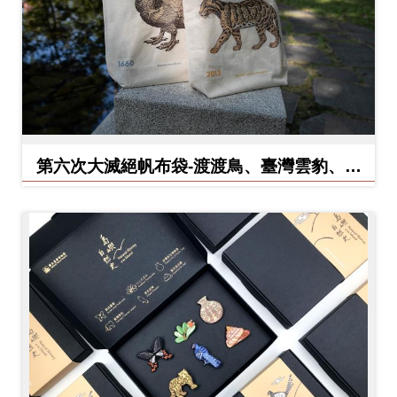
料
開
放
宣
告
第六次大滅絕帆布袋-渡渡鳥、臺灣雲豹、北
著
方白犀牛
作
權
聲
明
回
首
頁