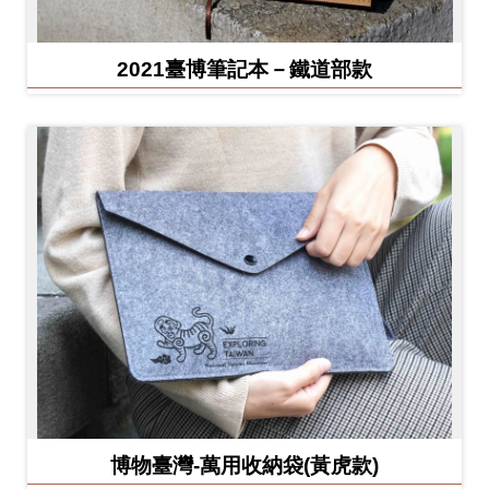
2021臺博筆記本－鐵道部款
博物臺灣-萬用收納袋(黃虎款)