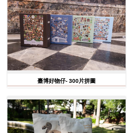
開
資
訊
隱
私
權
與
資
臺博好物仔- 300片拼圖
訊
安
全
宣
告
資