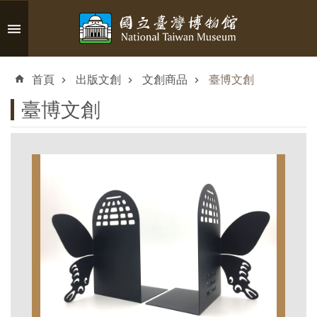
跳到主要內容區塊
進
階
首頁
出版文創
文創商品
臺博文創
搜
尋
臺博文創
認
識
臺
博
參
觀
資