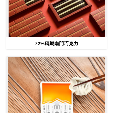
72%磚屬南門巧克力