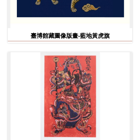
臺博館藏圖像版畫-藍地黃虎旗