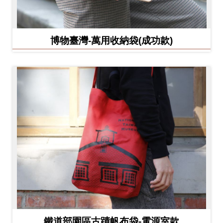
博物臺灣-萬用收納袋(成功款)
鐵道部園區古蹟帆布袋-電源室款