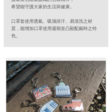
創
希望能守護大家的生活與健康。
典
口罩套使用透氣、吸濕排汗、易清洗之材
藏
質，能增加口罩使用週期並凸顯配戴時之特
研
色。
究
便
民
服
務
政
府
公