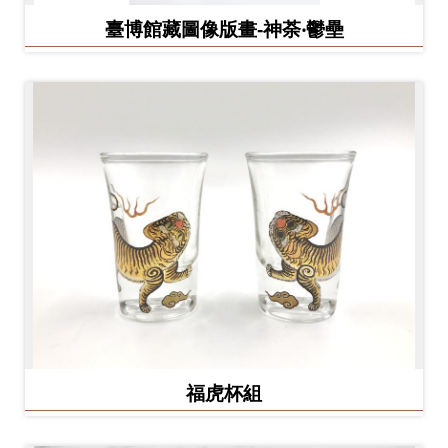
臺博館藏圖像版畫-神荼‧鬱壘
福虎杯組