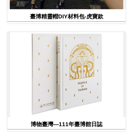
臺博精靈帽DIY材料包-虎寶款
博物臺灣—111年臺博館日誌