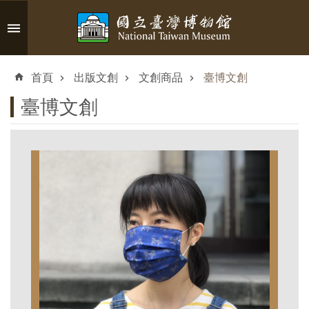
跳到主要內容區塊
進
階
首頁
出版文創
文創商品
臺博文創
搜
尋
臺博文創
認
識
臺
博
參
觀
資