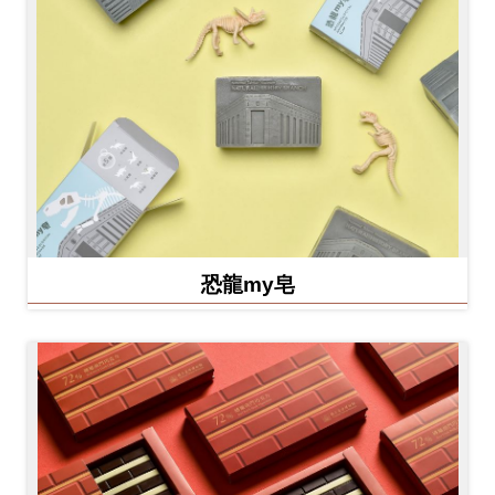
恐龍my皂