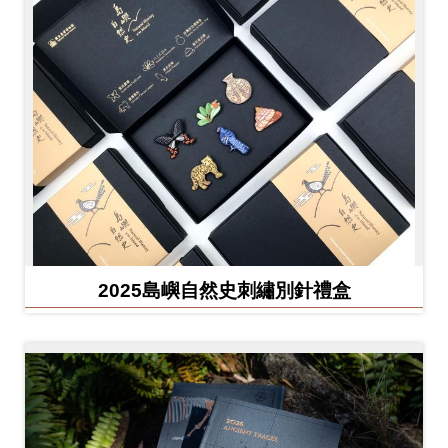
友
善
措
施
服
務
網
站
導
2025島嶼自然史刺繡別針禮盒
覽
En
日
glis
本
h
語