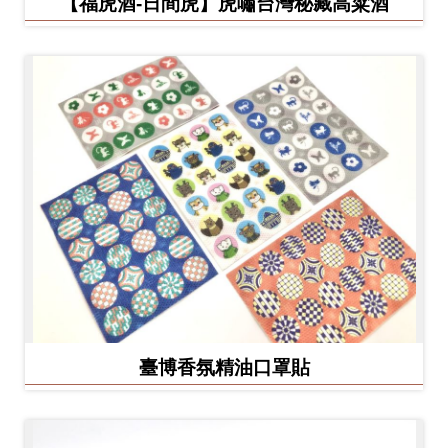
【福虎酒-日間虎】虎嘯台灣秘藏高粱酒
臺博香氛精油口罩貼