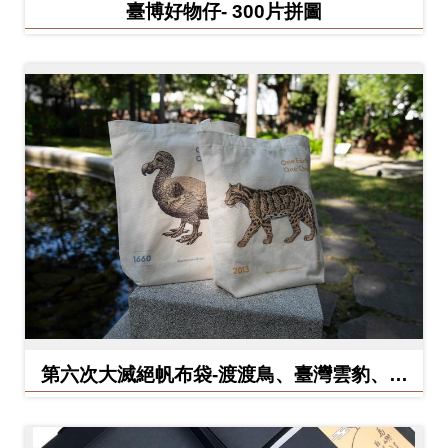
臺博好物仔- 300片拼圖
料
開
放
宣
告
著
作
權
聲
明
回
第六次大滅絕帆布袋-渡渡鳥、臺灣雲豹、北
首
方白犀牛
頁