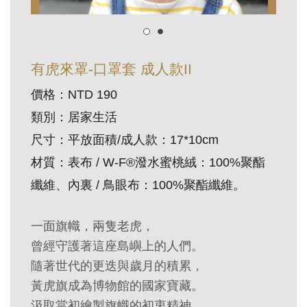
訊
展
有虎來罩-口罩套 成人款II
覽
價格：NTD 190
資
類別：居家生活
訊
尺寸：平放面積/成人款：17*10cm
教
材質：表布 / W-F®潑水蜜桃絨：100%聚酯
育
纖維、內裏 / 鳥眼布：100%聚酯纖維。
活
動
一面旗幟，兩隻老虎，
曾經守護著這座島嶼上的人們。
出
隨著世代的更迭與歲月的積累，
版
黃虎旗成為博物館的國家寶藏。
文
汲取當初繪製旗幟的初衷精神，