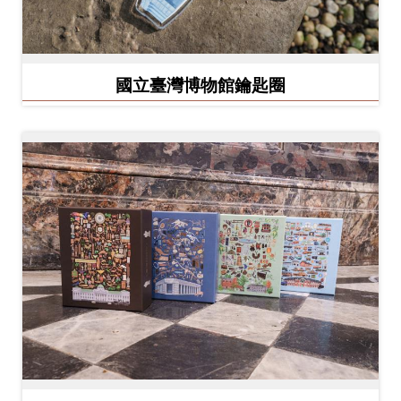
開
資
訊
國立臺灣博物館鑰匙圈
隱
私
權
與
資
訊
安
全
宣
告
資