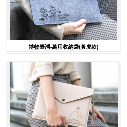
博物臺灣-萬用收納袋(黃虎款)