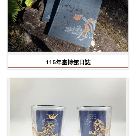
Ba
ha
sa
Ind
Tiế
on
ng
esi
Việ
a
t
115年臺博館日誌