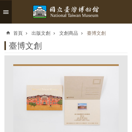
跳到主要內容區塊
進
階
首頁
出版文創
文創商品
臺博文創
搜
尋
臺博文創
認
識
臺
博
參
觀
資