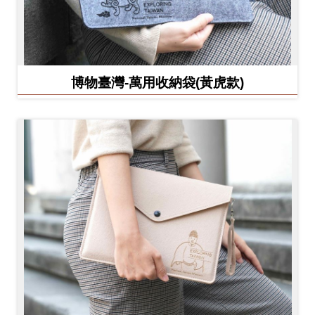
博物臺灣-萬用收納袋(黃虎款)