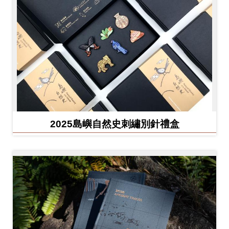
友
善
措
施
服
務
網
2025島嶼自然史刺繡別針禮盒
站
導
覽
En
日
glis
本
h
語