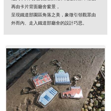
創
再由卡片背面廳舍窗景，
呈現鐵道部園區角落之美，象徵引領觀眾由
典
外而內、走入鐵道部廳舍的設計巧思。
藏
研
究
便
民
服
務
政
府
公