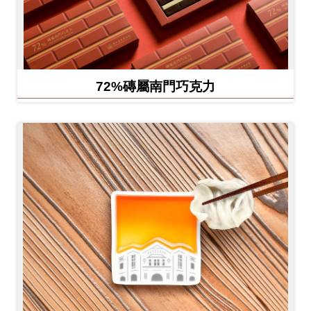
72%磚屬南門巧克力