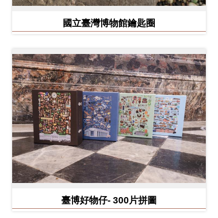
開
資
國立臺灣博物館鑰匙圈
訊
隱
私
權
與
資
訊
安
全
宣
告
臺博好物仔- 300片拼圖
資