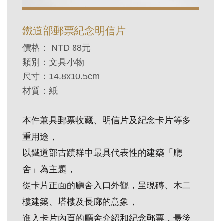
訊
鐵道部郵票紀念明信片
展
價格： NTD 88元
覽
類別：文具小物
資
尺寸：
14.8x10.5cm
訊
材質：紙
教
本件兼具郵票收藏、明信片及紀念卡片等多
育
重用途，
活
以鐵道部古蹟群中最具代表性的建築「廳
動
舍」為主題，
從卡片正面的廳舍入口外觀，呈現磚、木二
出
樓建築、塔樓及長廊的意象，
版
文
進入卡片內頁的廳舍介紹和紀念郵票，最後