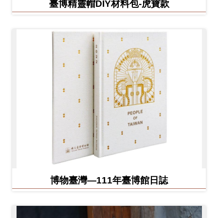
臺博精靈帽DIY材料包-虎寶款
博物臺灣—111年臺博館日誌