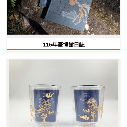
Ba
ha
sa
Ind
Tiế
on
ng
esi
Việ
a
t
115年臺博館日誌