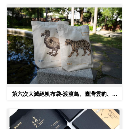
料
開
放
宣
告
著
作
權
聲
明
第六次大滅絕帆布袋-渡渡鳥、臺灣雲豹、北
方白犀牛
回
首
頁