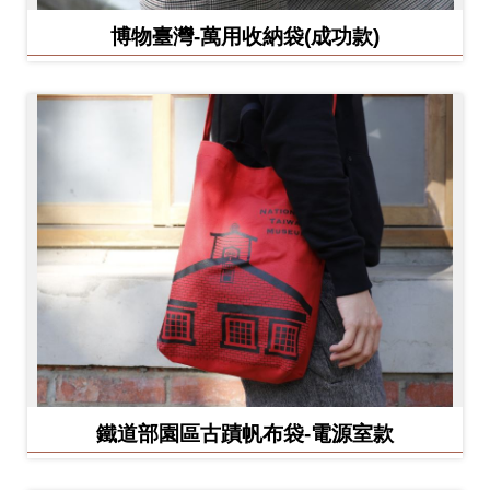
博物臺灣-萬用收納袋(成功款)
鐵道部園區古蹟帆布袋-電源室款