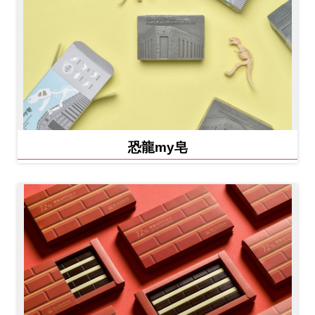
恐龍my皂