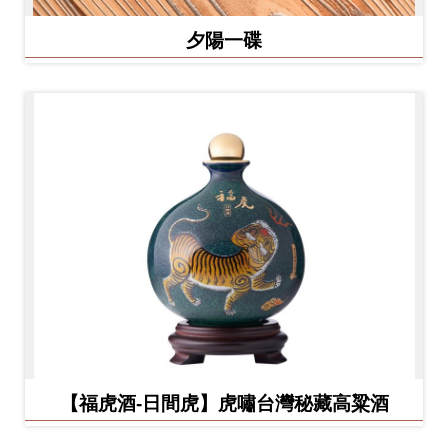
夕陽一碟
【福虎酒-日間虎】虎嘯台灣秘藏高粱酒