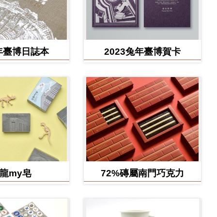
4年臺博日誌本
2023兔年臺博賀卡
龍my皂
72%磚屬南門巧克力