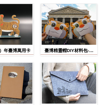
虎）年臺博萬用卡
臺博精靈帽DIY材料包-虎
寶款