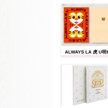
ALWAYS LA 虎 U