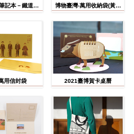
博筆記本－鐵道部
博物臺灣-萬用收納袋(黃虎
款
款)
萬用信封袋
2021臺博賀卡桌曆