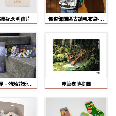
郵票紀念明信片
鐵道部園區古蹟帆布袋-工
務室款
界－體驗花粉之
漫筆臺博拼圖
形小劇場 DIY
作材料包