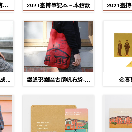
博館
2021臺博筆記本－本館款
2021臺
(成功
鐵道部園區古蹟帆布袋-電
金喜
源室款