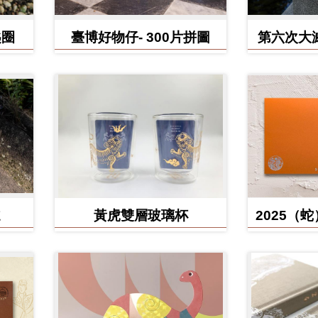
匙圈
臺博好物仔- 300片拼圖
第六次大
鳥、臺灣
黃虎雙層玻璃杯
2025（
含百