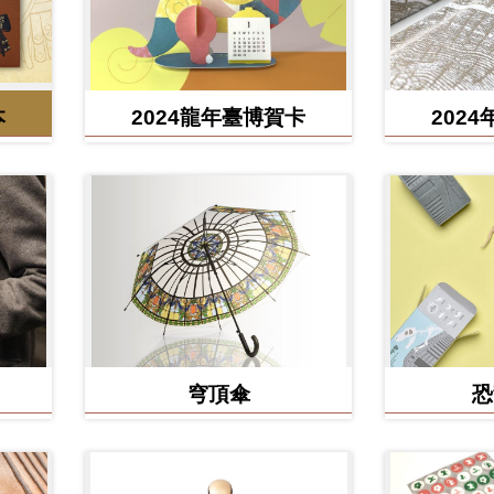
本
2024龍年臺博賀卡
202
穹頂傘
恐