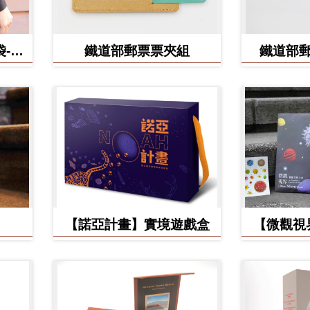
-食
鐵道部郵票票夾組
鐵道部
【諾亞計畫】實境遊戲盒
【微觀視
美】立體環
手