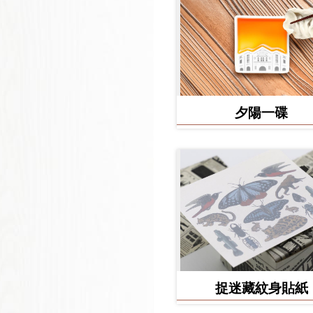
夕陽一碟
捉迷藏紋身貼紙