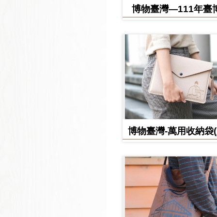
博物臺灣—111年臺
日誌
博物臺灣-萬用收納袋
款)