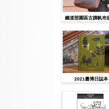
鐵道部園區古蹟帆布袋
堂款
2021臺博日誌本