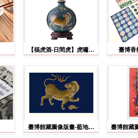
【福虎酒-日間虎】虎嘯台
臺博香
灣秘藏高粱酒
臺博館藏圖像版畫-藍地黃
臺博館藏圖
虎旗