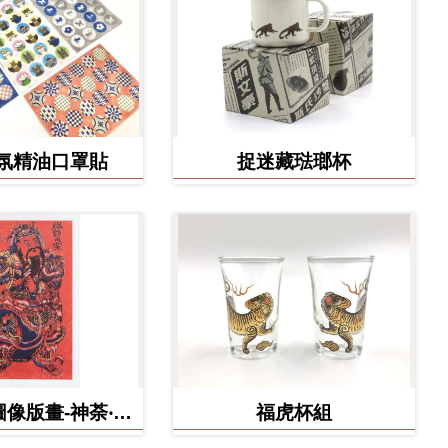
氛精油口罩貼
捉迷藏琺瑯杯
像版畫-神荼‧鬱
福虎杯組
壘