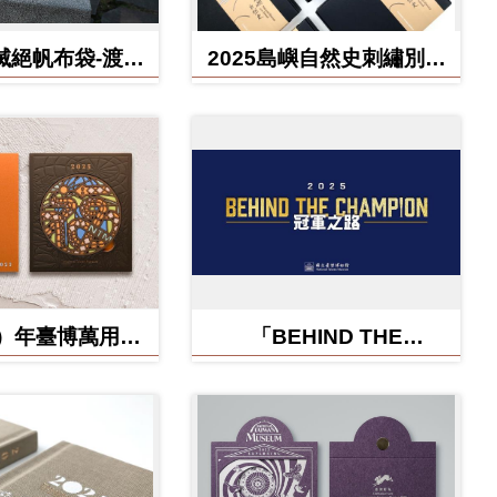
滅絕帆布袋-渡渡
2025島嶼自然史刺繡別針
雲豹、北方白犀
禮盒
牛
蛇）年臺博萬用卡-
「BEHIND THE
福蛇矽膠杯墊
CHAMPION:冠軍之路特
展」紀念信封