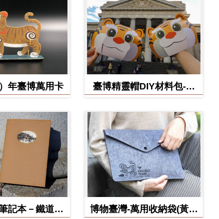
虎）年臺博萬用卡
臺博精靈帽DIY材料包-虎
寶款
博筆記本－鐵道部
博物臺灣-萬用收納袋(黃虎