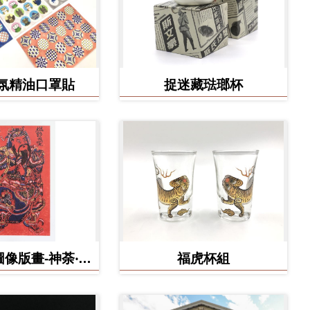
氛精油口罩貼
捉迷藏琺瑯杯
像版畫-神荼‧鬱
福虎杯組
壘