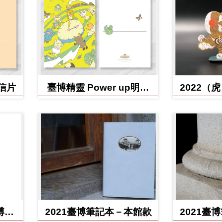
明信片
臺博精靈 Power up明信
2022（
片
博館
2021臺博筆記本－本館款
2021臺