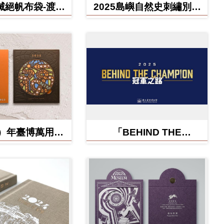
滅絕帆布袋-渡渡
2025島嶼自然史刺繡別針
雲豹、北方白犀
禮盒
牛
蛇）年臺博萬用卡-
「BEHIND THE
福蛇矽膠杯墊
CHAMPION:冠軍之路特
展」紀念信封