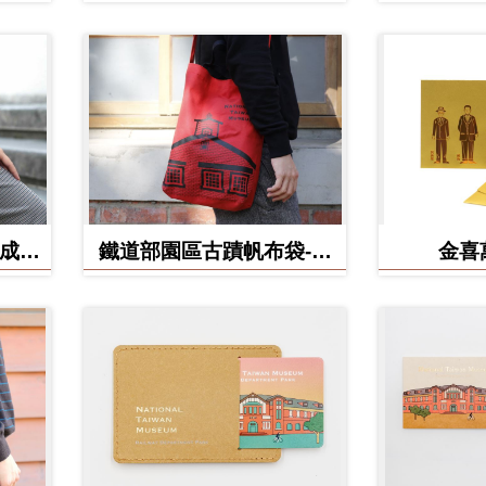
(成功
鐵道部園區古蹟帆布袋-電
金喜
源室款