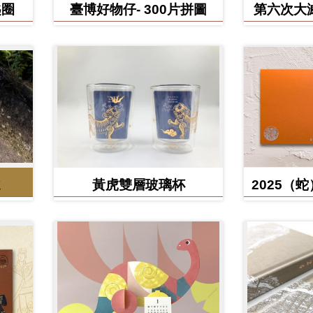
匙圈
臺博好物仔- 300片拼圖
第六次大
鳥、臺灣
黃虎雙層玻璃杯
2025（
含百