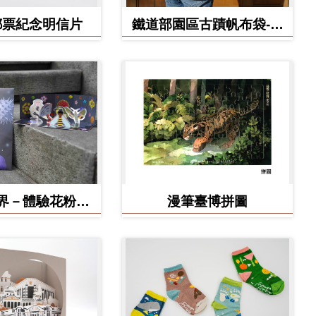
郵票紀念明信片
鐵道部園區古蹟帆布袋-工
務室款
界－體驗花粉之
漫筆臺博拼圖
形小劇場 DIY
作材料包