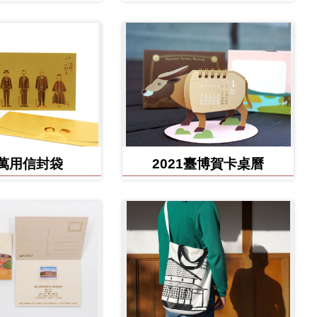
款
款)
萬用信封袋
2021臺博賀卡桌曆