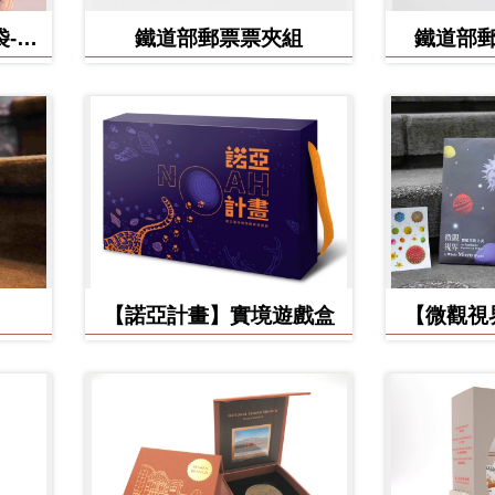
-食
鐵道部郵票票夾組
鐵道部
【諾亞計畫】實境遊戲盒
【微觀視
美】立體環
手