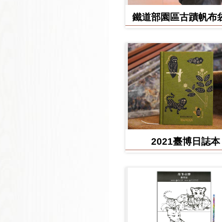
鐵道部園區古蹟帆布袋
堂款
2021臺博日誌本