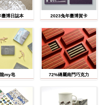
4年臺博日誌本
2023兔年臺博賀卡
龍my皂
72%磚屬南門巧克力