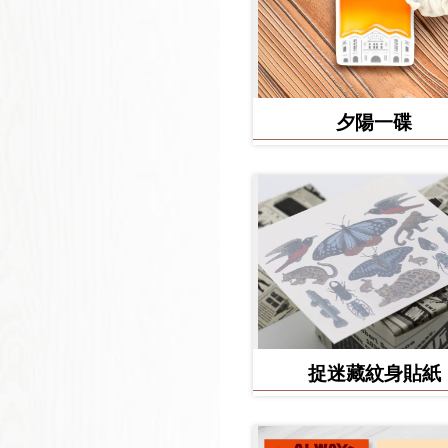
夕陽一碟
捉迷藏紋身貼紙