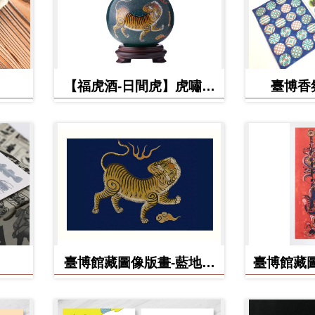
【福虎酒-日間虎】虎嘯台
臺博香
灣秘藏高粱酒
臺博館藏圖像版畫-藍地黃
臺博館藏圖
虎旗