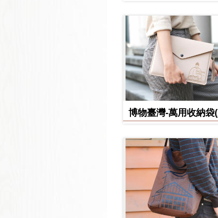
日誌
博物臺灣-萬用收納袋
款)