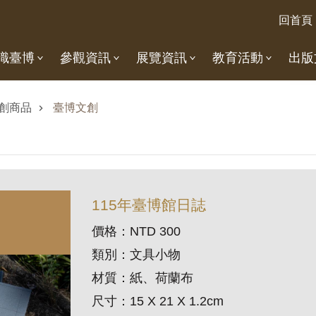
回首頁
識臺博
參觀資訊
展覽資訊
教育活動
出版
創商品
臺博文創
115年臺博館日誌
價格：NTD 300
類別：文具小物
材質：紙、荷蘭布
尺寸：15 X 21 X 1.2cm