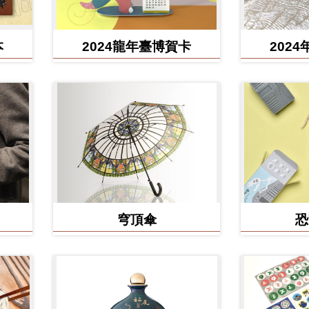
本
2024龍年臺博賀卡
202
穹頂傘
恐