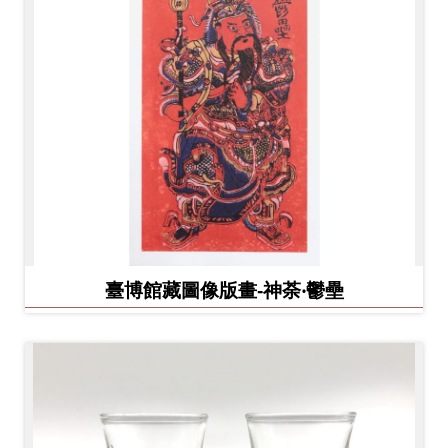
臺博館藏圖像版畫-神荼‧鬱壘