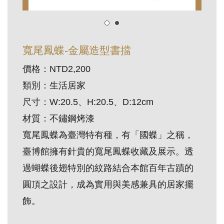
訊
展
寬尾鳳蝶-金屬造型書擋
覽
價格：NTD2,200
資
類別：生活居家
訊
尺寸：W:20.5、H:20.5、D:12cm
教
材質：不鏽鋼烤漆
育
寬尾鳳蝶為臺灣特有種，有「國蝶」之稱，
活
臺博館擁有針貴的寬尾鳳蝶收藏及展示。透
動
過蝴蝶後翅特別的紋路結合本館百年古蹟的
圓頂之設計，成為實用與美感兼具的居家擺
出
飾。
版
文