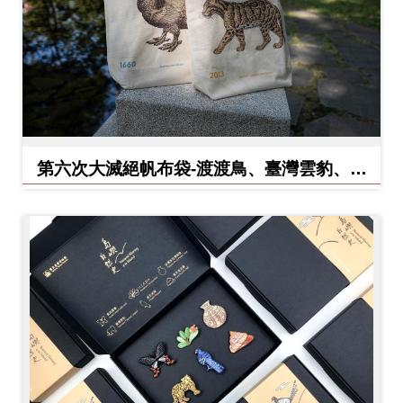
料
開
放
宣
告
第六次大滅絕帆布袋-渡渡鳥、臺灣雲豹、北
著
方白犀牛
作
權
聲
明
回
首
頁