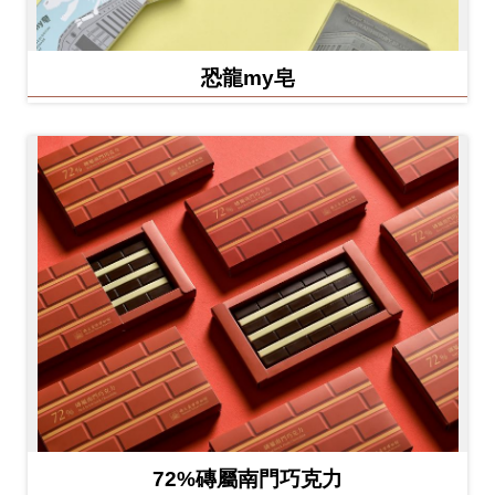
恐龍my皂
72%磚屬南門巧克力