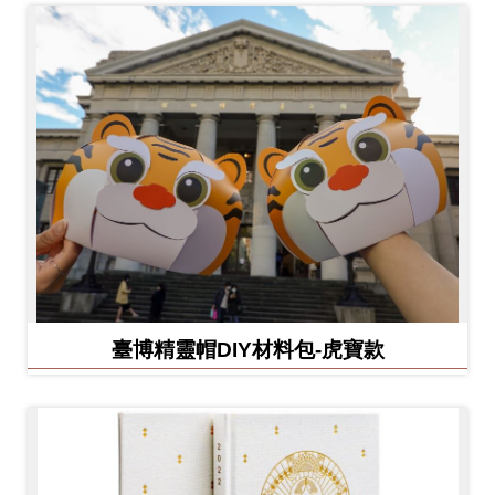
臺博精靈帽DIY材料包-虎寶款