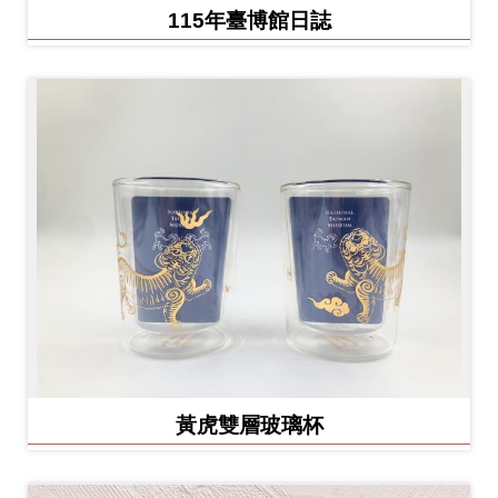
Ba
115年臺博館日誌
ha
sa
Ind
Tiế
on
ng
esi
Việ
a
t
黃虎雙層玻璃杯