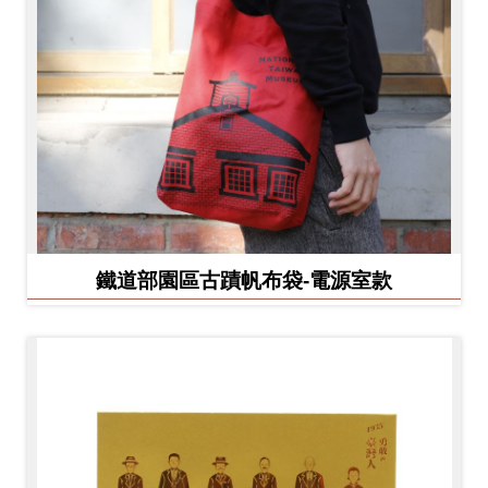
鐵道部園區古蹟帆布袋-電源室款