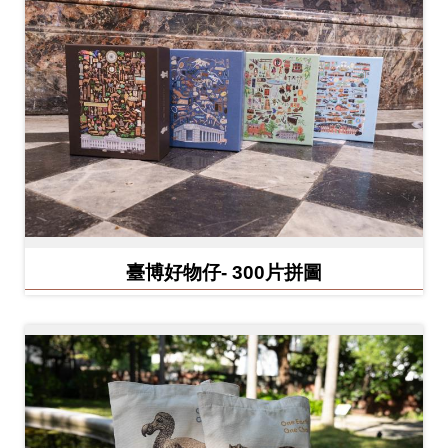
開
資
訊
隱
私
權
與
資
臺博好物仔- 300片拼圖
訊
安
全
宣
告
資