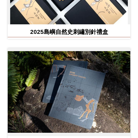
友
善
措
2025島嶼自然史刺繡別針禮盒
施
服
務
網
站
導
覽
En
日
glis
本
h
語