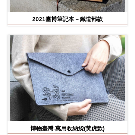
2021臺博筆記本－鐵道部款
博物臺灣-萬用收納袋(黃虎款)