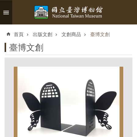
跳到主要內容區塊
進
階
首頁
出版文創
文創商品
臺博文創
搜
尋
臺博文創
認
識
臺
博
參
觀
資