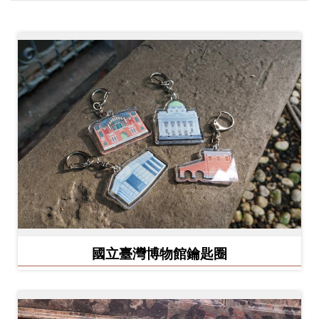
創
典
藏
研
究
便
民
服
務
國立臺灣博物館鑰匙圈
政
府
公