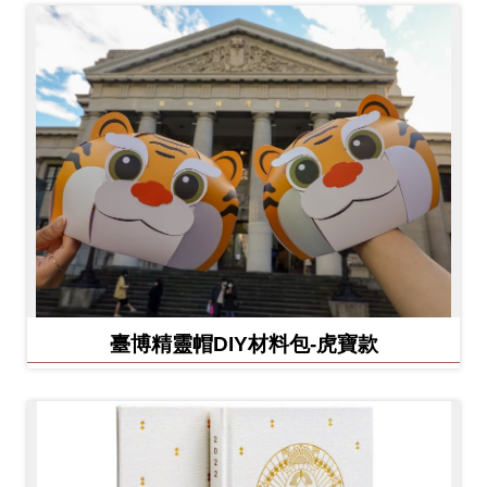
臺博精靈帽DIY材料包-虎寶款