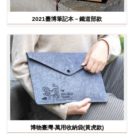
2021臺博筆記本－鐵道部款
博物臺灣-萬用收納袋(黃虎款)