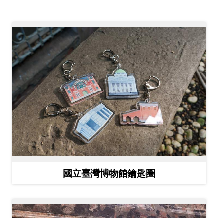
創
典
藏
研
究
便
民
服
務
國立臺灣博物館鑰匙圈
政
府
公