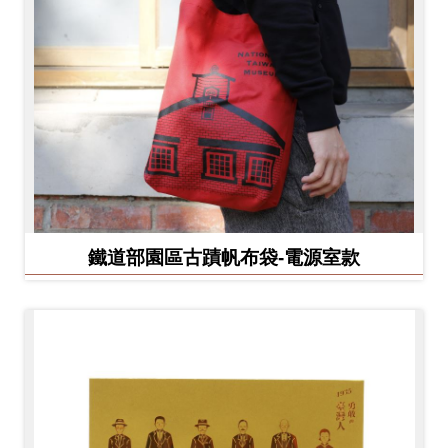
鐵道部園區古蹟帆布袋-電源室款