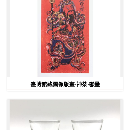
臺博館藏圖像版畫-神荼‧鬱壘