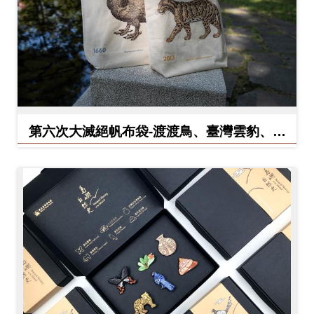
料
開
放
宣
告
第六次大滅絕帆布袋-渡渡鳥、臺灣雲豹、北
著
方白犀牛
作
權
聲
明
回
首
頁