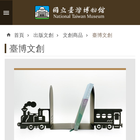
跳到主要內容區塊
進
階
首頁
出版文創
文創商品
臺博文創
搜
尋
臺博文創
認
識
臺
博
參
觀
資