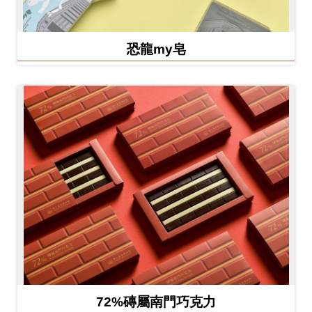
恐龍my皂
72%磚屬南門巧克力