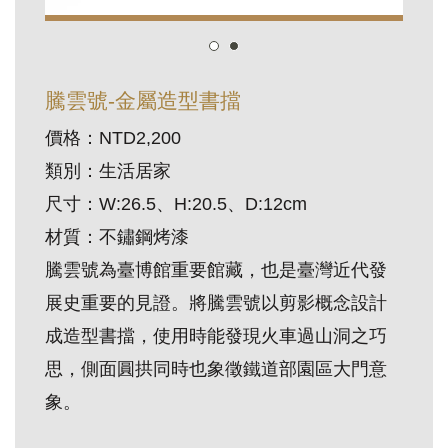
訊
展
騰雲號-金屬造型書擋
覽
價格：NTD2,200
資
類別：生活居家
訊
尺寸：W:26.5、H:20.5、D:12cm
教
材質：不鏽鋼烤漆
育
騰雲號為臺博館重要館藏，也是臺灣近代發
活
展史重要的見證。將騰雲號以剪影概念設計
動
成造型書擋，使用時能發現火車過山洞之巧
思，側面圓拱同時也象徵鐵道部園區大門意
出
象。
版
文