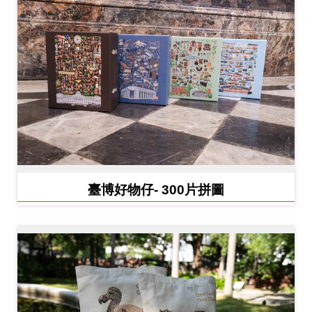
開
資
訊
隱
私
權
與
資
臺博好物仔- 300片拼圖
訊
安
全
宣
告
資