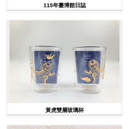
Ba
115年臺博館日誌
ha
sa
Ind
Tiế
on
ng
esi
Việ
a
t
黃虎雙層玻璃杯