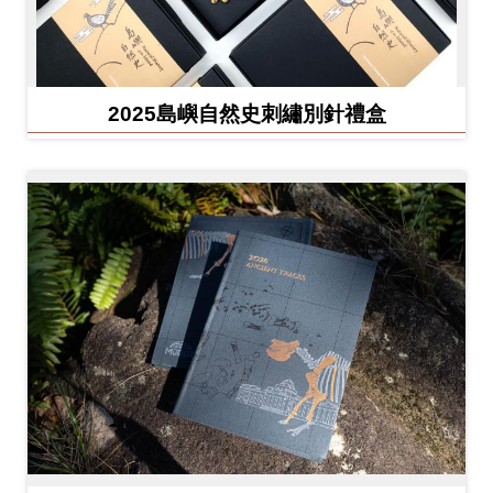
友
善
措
2025島嶼自然史刺繡別針禮盒
施
服
務
網
站
導
覽
En
日
glis
本
h
語