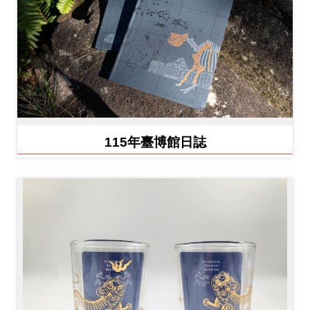
Ba
ha
sa
Ind
Tiế
on
ng
esi
Việ
a
t
115年臺博館日誌