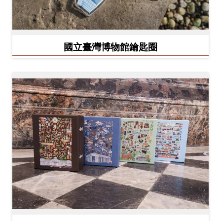
開
資
訊
國立臺灣博物館鑰匙圈
隱
私
權
與
資
訊
安
全
宣
告
資