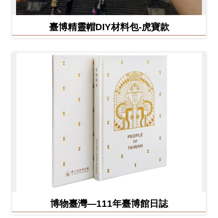
臺博精靈帽DIY材料包-虎寶款
博物臺灣—111年臺博館日誌