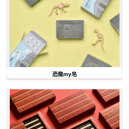
恐龍my皂