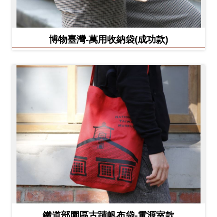
博物臺灣-萬用收納袋(成功款)
鐵道部園區古蹟帆布袋-電源室款