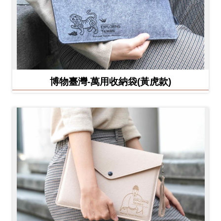
博物臺灣-萬用收納袋(黃虎款)