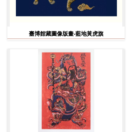
臺博館藏圖像版畫-藍地黃虎旗