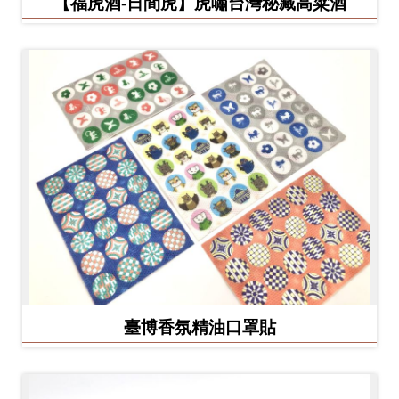
【福虎酒-日間虎】虎嘯台灣秘藏高粱酒
臺博香氛精油口罩貼