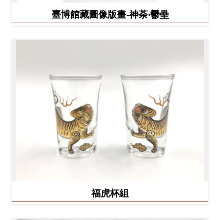
臺博館藏圖像版畫-神荼‧鬱壘
福虎杯組