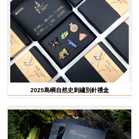
友
善
措
施
服
務
網
站
導
2025島嶼自然史刺繡別針禮盒
覽
En
日
glis
本
h
語