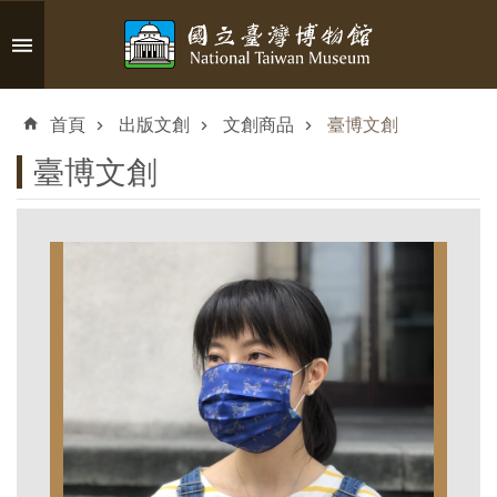
跳到主要內容區塊
進
階
首頁
出版文創
文創商品
臺博文創
搜
尋
臺博文創
認
識
臺
博
參
觀
資