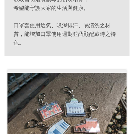
創
希望能守護大家的生活與健康。
典
口罩套使用透氣、吸濕排汗、易清洗之材
藏
質，能增加口罩使用週期並凸顯配戴時之特
研
色。
究
便
民
服
務
政
府
公