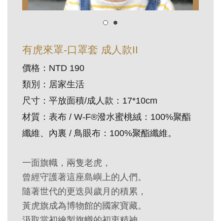
訊
展
有虎來罩-口罩套 成人款II
覽
價格：NTD 190
資
類別：居家生活
訊
尺寸：平放面積/成人款：17*10cm
教
材質：表布 / W-F®潑水蜜桃絨：100%聚酯
育
纖維、內裏 / 鳥眼布：100%聚酯纖維。
活
動
一面旗幟，兩隻老虎，
曾經守護著這座島嶼上的人們。
出
隨著世代的更迭與歲月的積累，
版
黃虎旗成為博物館的國家寶藏。
文
汲取當初繪製旗幟的初衷精神，