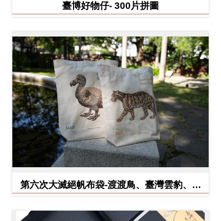
臺博好物仔- 300片拼圖
料
開
放
宣
告
著
作
權
聲
明
回
第六次大滅絕帆布袋-渡渡鳥、臺灣雲豹、北
首
方白犀牛
頁