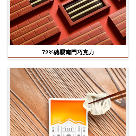
72%磚屬南門巧克力