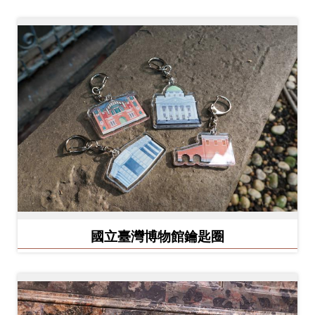
創
典
藏
研
究
便
民
服
務
國立臺灣博物館鑰匙圈
政
府
公