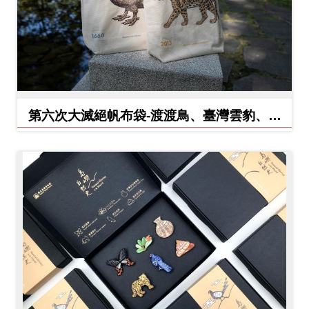
料
開
放
宣
告
第六次大滅絕帆布袋-渡渡鳥、臺灣雲豹、北
著
方白犀牛
作
權
聲
明
回
首
頁