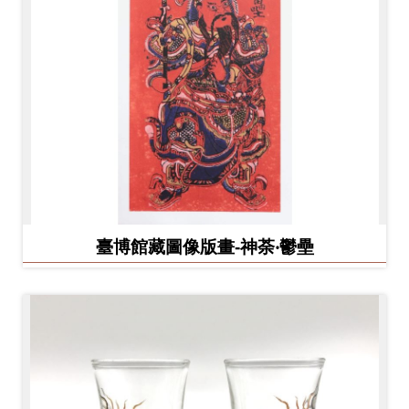
臺博館藏圖像版畫-神荼‧鬱壘