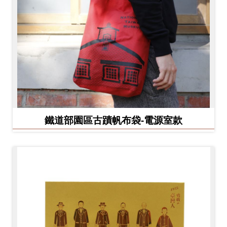
鐵道部園區古蹟帆布袋-電源室款