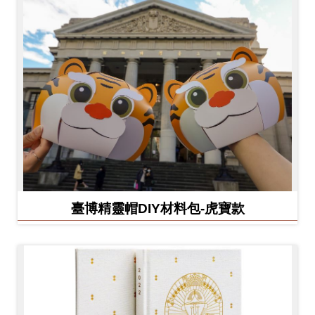
臺博精靈帽DIY材料包-虎寶款