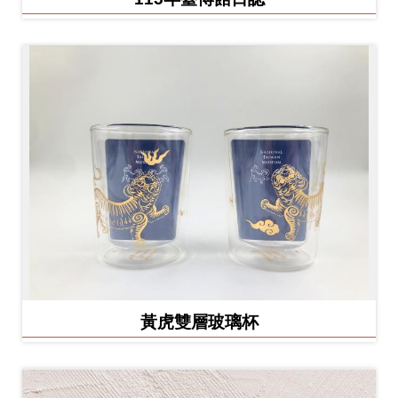
Ba
ha
sa
Ind
Tiế
on
ng
esi
Việ
a
t
黃虎雙層玻璃杯