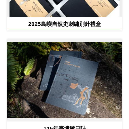
友
善
2025島嶼自然史刺繡別針禮盒
措
施
服
務
網
站
導
覽
En
日
glis
本
h
語
115年臺博館日誌