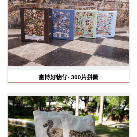
開
資
訊
隱
私
權
與
資
臺博好物仔- 300片拼圖
訊
安
全
宣
告
資