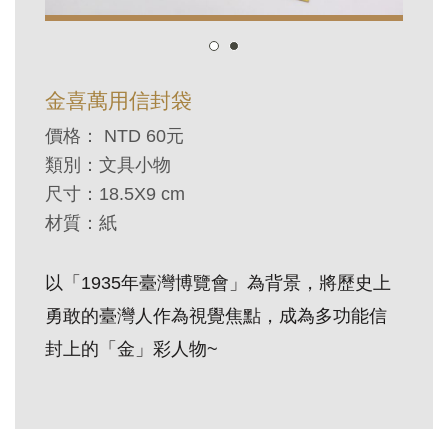
訊
展
金喜萬用信封袋
覽
價格： NTD 60元
資
類別：文具小物
訊
尺寸：
18.5X9 cm
材質：紙
教
育
以「1935年臺灣博覽會」為背景，將歷史上
活
勇敢的臺灣人作為視覺焦點，成為多功能信
動
封上的「金」彩人物~
出
版
文