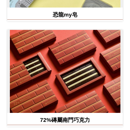
恐龍my皂
72%磚屬南門巧克力