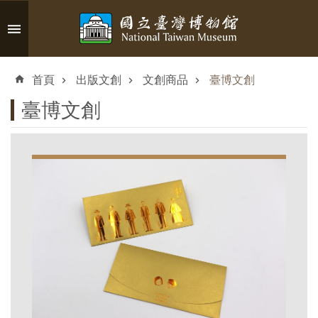
跳到主要內容區塊
進
階
首頁
出版文創
文創商品
臺博文創
搜
尋
臺博文創
認
識
臺
博
參
觀
資