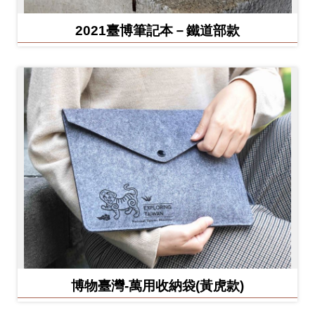
2021臺博筆記本－鐵道部款
博物臺灣-萬用收納袋(黃虎款)