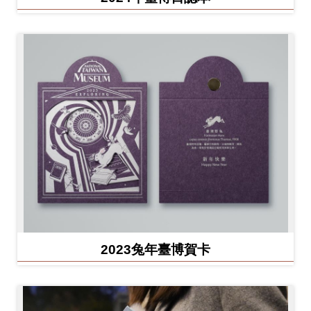
2023兔年臺博賀卡