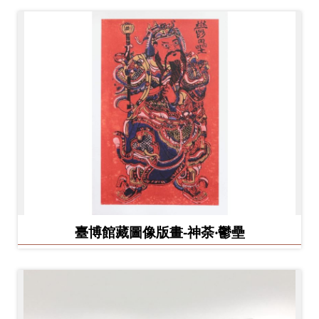
臺博館藏圖像版畫-神荼‧鬱壘