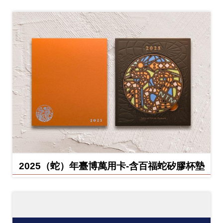
2025（蛇）年臺博萬用卡-含百福蛇矽膠杯墊