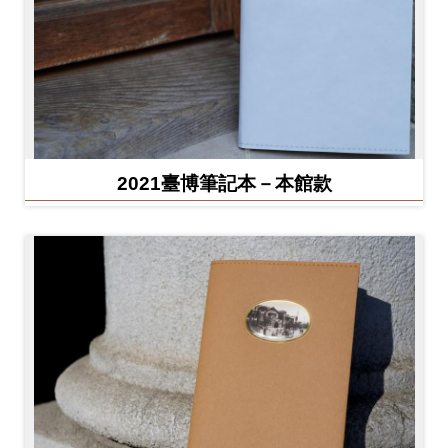
2021臺博筆記本－本館款