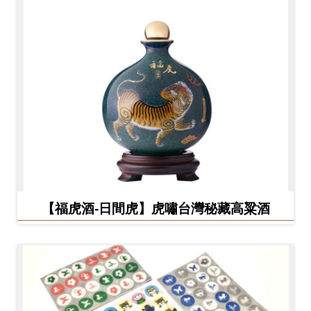
【福虎酒-日間虎】虎嘯台灣秘藏高粱酒