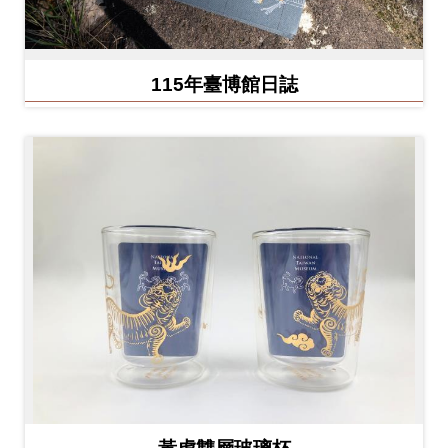
Ba
ha
sa
Ind
Tiế
on
ng
115年臺博館日誌
esi
Việ
a
t
黃虎雙層玻璃杯