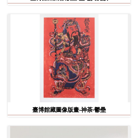
臺博館藏圖像版畫-神荼‧鬱壘