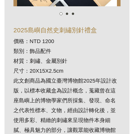
訊
展
2025島嶼自然史刺繡別針禮盒
覽
價格：NTD 1200
資
類別：飾品配件
訊
材質：刺繡、金屬別針
教
尺寸：20X15X2.5cm
育
此文創商品為國立臺灣博物館2025年設計改
活
版，以標本收藏盒為設計概念，蒐藏曾在這
動
座島嶼上的博物學家們所採集、發現、命名
之代表性標本、文物，經由設計轉化後，並
出
使用多彩、精緻的刺繡來呈現物件本身細
版
膩、極具魅力的部分，讓觀眾能收藏博物館
文