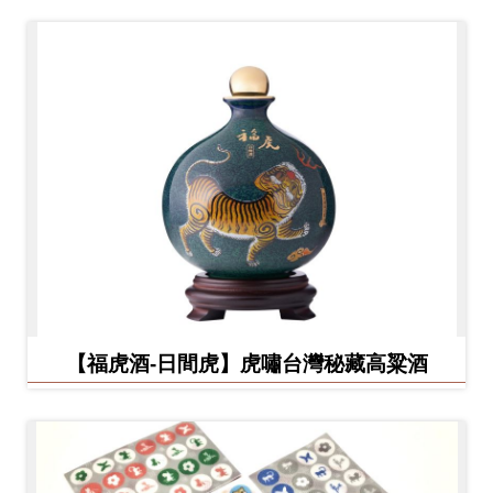
【福虎酒-日間虎】虎嘯台灣秘藏高粱酒