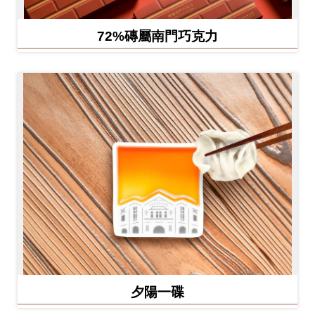
72%磚屬南門巧克力
夕陽一碟