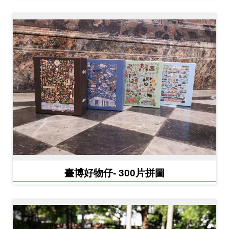
開
資
訊
隱
私
權
與
資
訊
安
全
臺博好物仔- 300片拼圖
宣
告
資