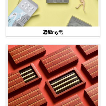
恐龍my皂