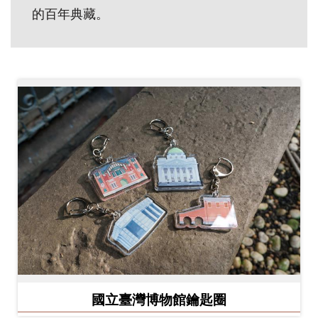
的百年典藏。
創
典
藏
研
究
便
民
服
務
政
府
國立臺灣博物館鑰匙圈
公