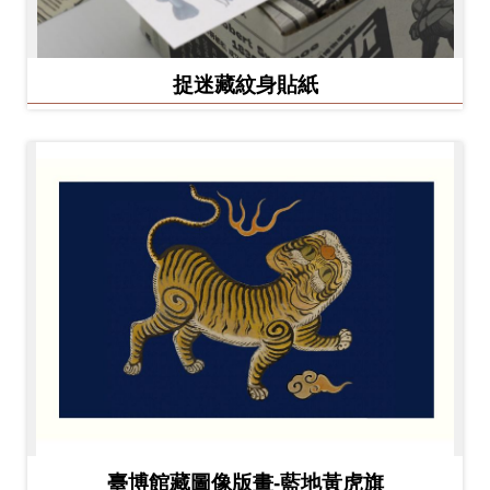
捉迷藏紋身貼紙
臺博館藏圖像版畫-藍地黃虎旗