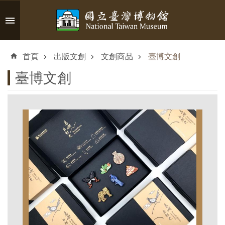
跳到主要內容區塊
進
階
首頁
出版文創
文創商品
臺博文創
搜
尋
臺博文創
認
識
臺
博
參
觀
資