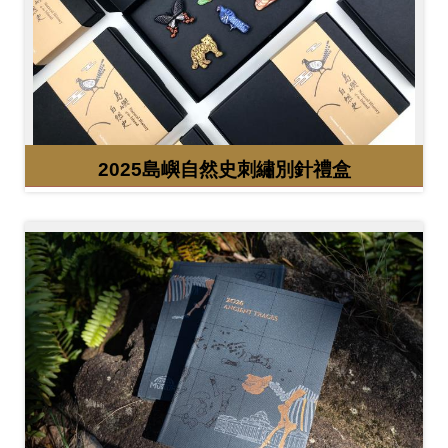
友
善
措
施
服
2025島嶼自然史刺繡別針禮盒
務
網
站
導
覽
En
日
glis
本
h
語