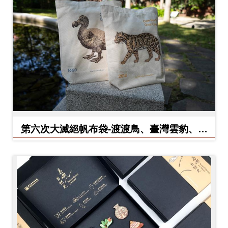
料
開
放
宣
告
著
作
第六次大滅絕帆布袋-渡渡鳥、臺灣雲豹、北
權
方白犀牛
聲
明
回
首
頁