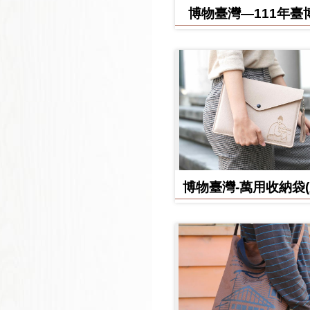
博物臺灣—111年臺
日誌
博物臺灣-萬用收納袋
款)