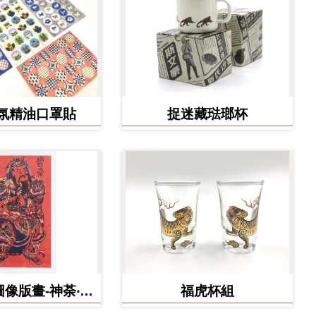
氛精油口罩貼
捉迷藏琺瑯杯
像版畫-神荼‧鬱
福虎杯組
壘