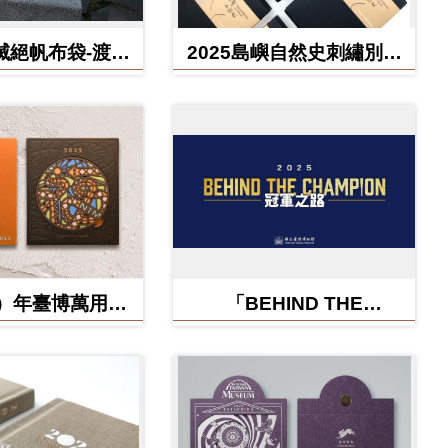
滅絕帆布袋-渡渡
2025島嶼自然史刺繡別針
雲豹、北方白犀
禮盒
牛
蛇）年臺博萬用卡-
「BEHIND THE
福蛇矽膠杯墊
CHAMPION:冠軍之路特
展」紀念信封