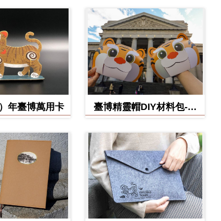
虎）年臺博萬用卡
臺博精靈帽DIY材料包-虎
寶款