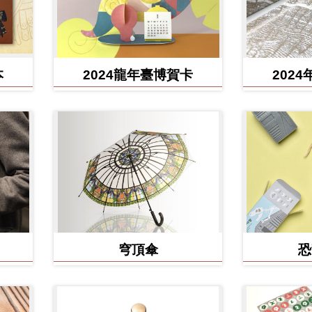
本
2024龍年臺博賀卡
202
穹頂傘
恐