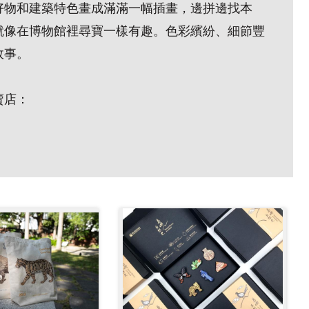
好物和建築特色畫成滿滿一幅插畫，邊拼邊找本
就像在博物館裡尋寶一樣有趣。色彩繽紛、細節豐
故事。
賣店：