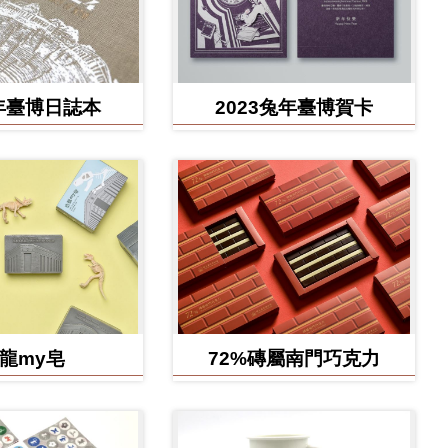
4年臺博日誌本
2023兔年臺博賀卡
龍my皂
72%磚屬南門巧克力