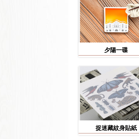
夕陽一碟
捉迷藏紋身貼紙