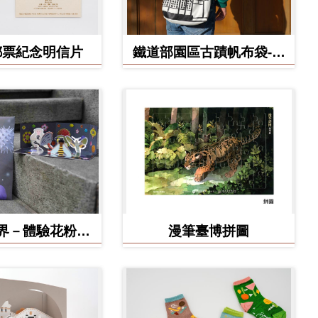
郵票紀念明信片
鐵道部園區古蹟帆布袋-工
務室款
界－體驗花粉之
漫筆臺博拼圖
形小劇場 DIY
作材料包