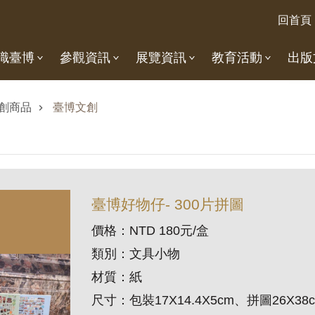
回首頁
識臺博
參觀資訊
展覽資訊
教育活動
出版
創商品
臺博文創
臺博好物仔- 300片拼圖
價格：NTD 180元/盒
類別：文具小物
材質：紙
尺寸：包裝17X14.4X5cm、拼圖26X38