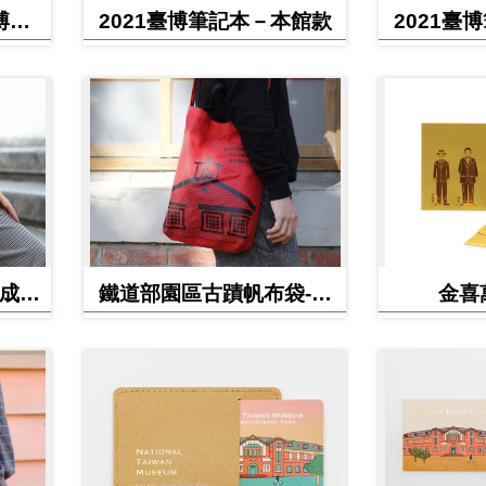
博館
2021臺博筆記本－本館款
2021臺
(成功
鐵道部園區古蹟帆布袋-電
金喜
源室款