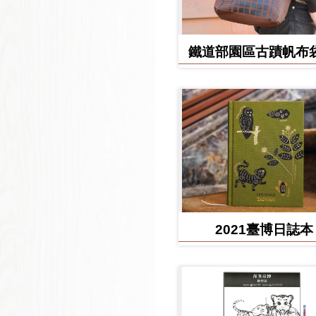
鐵道部園區古蹟帆布袋
堂款
2021臺博日誌本