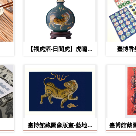
【福虎酒-日間虎】虎嘯台
臺博香
灣秘藏高粱酒
臺博館藏圖像版畫-藍地黃
臺博館藏圖
虎旗