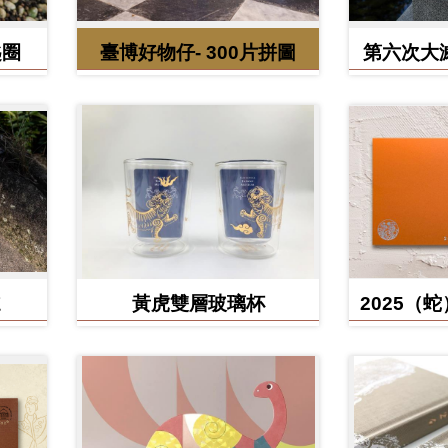
匙圈
臺博好物仔- 300片拼圖
第六次大
鳥、臺灣
黃虎雙層玻璃杯
2025（
含百