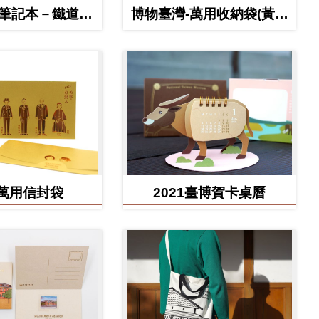
博筆記本－鐵道部
博物臺灣-萬用收納袋(黃虎
款
款)
萬用信封袋
2021臺博賀卡桌曆