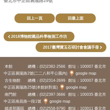
臺北市中正區襄陽路25號
訊
回上一頁
回最上面
展
覽
資
2018博物館藏品科學檢測工作坊
訊
2017臺灣寶玉石研討會會議手冊
教
育
本館
總機：(02)2382-2566
館址：100007 臺北市
活
中正區襄陽路2號(二二八和平公園內)
google map
動
古生物館
總機：(02)2314-2699
館址：100007 臺北市
中正區襄陽路25號(本館斜對面)
google map
出
南門館
總機：(02)2397-3666
館址：100035 臺北市
版
中正區南昌路一段1號
google map
文
鐵道部園區
總機：(02)2558-9790
館址：103011 臺北市