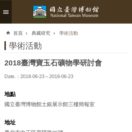
跳到主要內容區塊
進
階
首頁
典藏研究
學術活動
搜
尋
學術活動
2018臺灣寶玉石礦物學研討會
認
Date.：2018-06-23～2018-06-23
識
臺
地點
博
國立臺灣博物館土銀展示館三樓簡報室
參
地址
觀
資