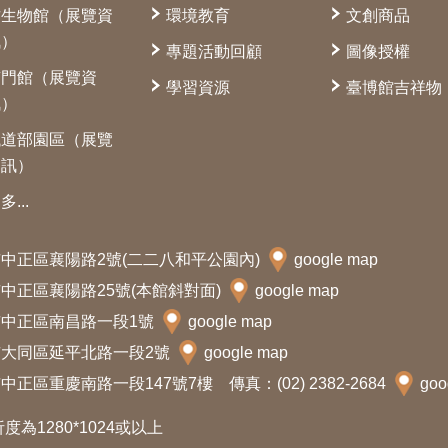
古生物館（展覽資
環境教育
文創商品
訊）
專題活動回顧
圖像授權
南門館（展覽資
學習資源
臺博館吉祥物
訊）
鐵道部園區（展覽
資訊）
多...
北市中正區襄陽路2號(二二八和平公園內)
google map
北市中正區襄陽路25號(本館斜對面)
google map
北市中正區南昌路一段1號
google map
北市大同區延平北路一段2號
google map
中正區重慶南路一段147號7樓 傳真：(02) 2382-2684
goo
析度為1280*1024或以上