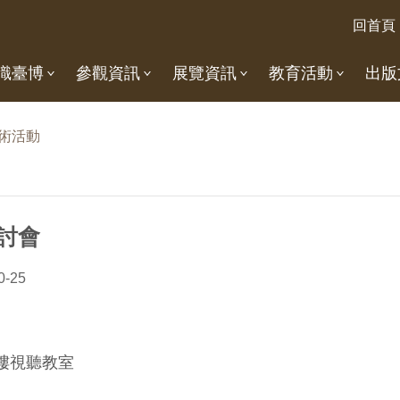
回首頁
識臺博
參觀資訊
展覽資訊
教育活動
出版
術活動
討會
0-25
樓視聽教室