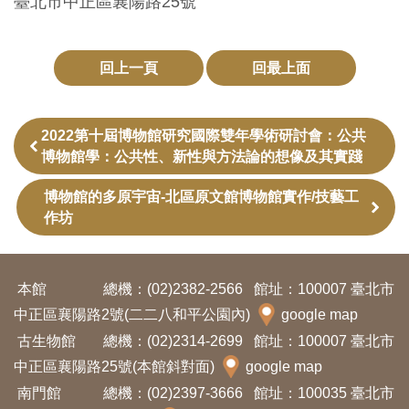
臺北市中正區襄陽路25號
訊
回上一頁
回最上面
展
覽
資
2022第十屆博物館研究國際雙年學術研討會：公共
博物館學：公共性、新性與方法論的想像及其實踐
訊
博物館的多原宇宙-北區原文館博物館實作/技藝工
教
作坊
育
活
本館
總機：(02)2382-2566
館址：100007 臺北市
動
中正區襄陽路2號(二二八和平公園內)
google map
古生物館
總機：(02)2314-2699
館址：100007 臺北市
出
中正區襄陽路25號(本館斜對面)
google map
版
南門館
總機：(02)2397-3666
館址：100035 臺北市
文