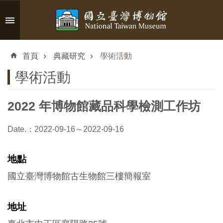
跳到主要內容區塊
進
階
首頁
典藏研究
學術活動
搜
尋
學術活動
2022 年博物館藏品科學檢測工作坊
認
Date.：2022-09-16～2022-09-16
識
臺
地點
博
國立臺灣博物館古生物館三樓簡報室
參
地址
觀
資