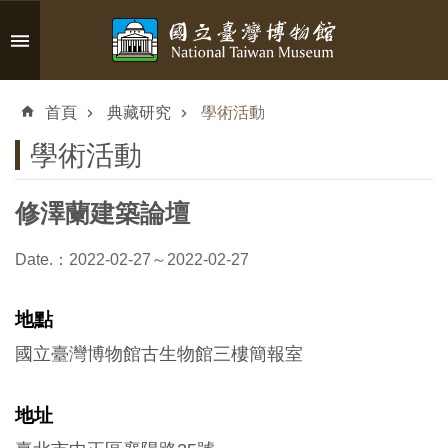
跳到主要內容區塊
進
階
首頁
典藏研究
學術活動
搜
尋
學術活動
修澤蘭建築論壇
認
Date.：2022-02-27～2022-02-27
識
臺
地點
博
國立臺灣博物館古生物館三樓簡報室
參
地址
觀
資