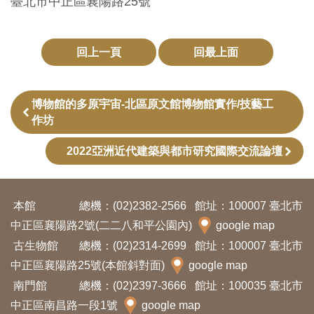
臺北市中正區襄陽路25號
訊
回上一頁
回最上面
展
覽
資
博物館的多原宇宙-北區原文館博物館實作/技藝工
作坊
訊
2022亞洲近代建築與都市研究國際交流論壇
教
育
活
本館
總機：(02)2382-2566
館址：100007 臺北市
動
中正區襄陽路2號(二二八和平公園內)
google map
古生物館
總機：(02)2314-2699
館址：100007 臺北市
中正區襄陽路25號(本館斜對面)
google map
出
南門館
總機：(02)2397-3666
館址：100035 臺北市
版
中正區南昌路一段1號
google map
文