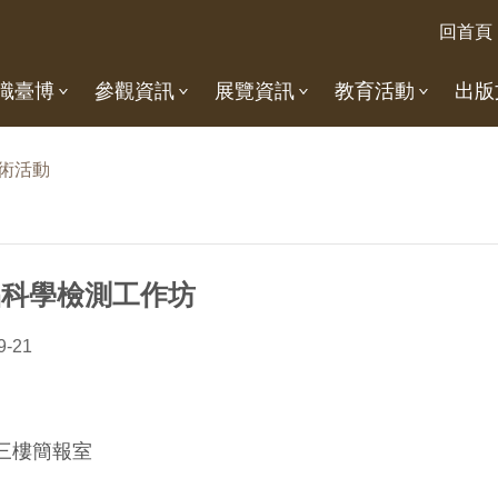
回首頁
識臺博
參觀資訊
展覽資訊
教育活動
出版
術活動
品科學檢測工作坊
9-21
三樓簡報室