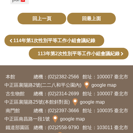
訊
回上一頁
回最上面
展
覽
114年第1次性別平等工作小組會議紀錄
資
訊
113年第2次性別平等工作小組會議紀錄
教
本館
總機：(02)2382-2566
館址：100007 臺北市
育
中正區襄陽路2號(二二八和平公園內)
google map
活
古生物館
總機：(02)2314-2699
館址：100007 臺北市
動
中正區襄陽路25號(本館斜對面)
google map
南門館
總機：(02)2397-3666
館址：100035 臺北市
出
中正區南昌路一段1號
google map
版
鐵道部園區
總機：(02)2558-9790
館址：103011 臺北市
文