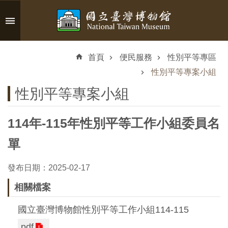
跳到主要內容區塊
進
階
首頁
便民服務
性別平等專區
搜
尋
性別平等專案小組
性別平等專案小組
114年-115年性別平等工作小組委員名
認
識
單
臺
博
發布日期：2025-02-17
相關檔案
參
國立臺灣博物館性別平等工作小組114-115
觀
pdf
資