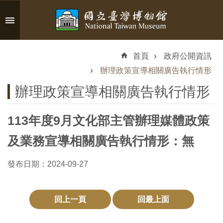
跳到主要內容區塊
進
階
首頁
政府公開資訊
搜
尋
辦理政策宣導相關廣告執行情形
辦理政策宣導相關廣告執行情形
113年度9月文化部主管辦理媒體政策
認
識
及業務宣導相關廣告執行情形：無
臺
博
發布日期：2024-09-27
參
回上一頁
回最上面
觀
資