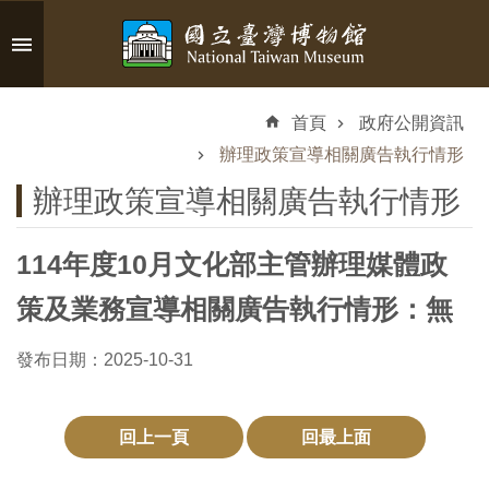
跳到主要內容區塊
進
階
首頁
政府公開資訊
搜
尋
辦理政策宣導相關廣告執行情形
辦理政策宣導相關廣告執行情形
114年度10月文化部主管辦理媒體政
認
識
策及業務宣導相關廣告執行情形：無
臺
博
發布日期：2025-10-31
參
回上一頁
回最上面
觀
資