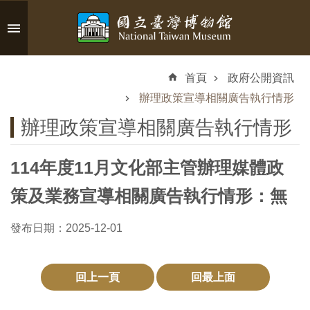
跳到主要內容區塊
進
階
首頁
政府公開資訊
搜
尋
辦理政策宣導相關廣告執行情形
辦理政策宣導相關廣告執行情形
114年度11月文化部主管辦理媒體政
認
識
策及業務宣導相關廣告執行情形：無
臺
博
發布日期：2025-12-01
參
回上一頁
回最上面
觀
資