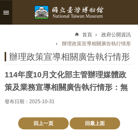
跳到主要內容區塊
進
階
首頁
政府公開資訊
搜
尋
辦理政策宣導相關廣告執行情形
辦理政策宣導相關廣告執行情形
114年度10月文化部主管辦理媒體政
認
識
策及業務宣導相關廣告執行情形：無
臺
博
發布日期：2025-10-31
參
回上一頁
回最上面
觀
資