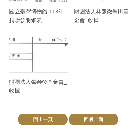
訊
國立臺灣博物館-113年
財團法人林熊徵學田基
捐贈款明細表
金會_收據
展
覽
資
訊
教
育
財團法人張榮發基金會_
活
收據
動
出
回上一頁
回最上面
版
文