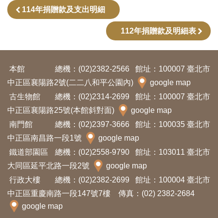
114年捐贈款及支出明細
創
112年捐贈款及明細表
典
藏
研
本館
總機：(02)2382-2566
館址：100007 臺北市
究
中正區襄陽路2號(二二八和平公園內)
google map
古生物館
總機：(02)2314-2699
館址：100007 臺北市
中正區襄陽路25號(本館斜對面)
google map
便
南門館
總機：(02)2397-3666
館址：100035 臺北市
民
中正區南昌路一段1號
google map
服
鐵道部園區
總機：(02)2558-9790
館址：103011 臺北市
務
大同區延平北路一段2號
google map
行政大樓
總機：(02)2382-2699
館址：100004 臺北市
政
中正區重慶南路一段147號7樓 傳真：(02) 2382-2684
府
google map
公