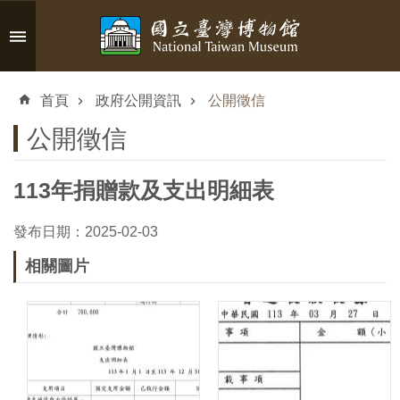
跳到主要內容區塊
進
階
首頁
政府公開資訊
公開徵信
搜
尋
公開徵信
113年捐贈款及支出明細表
認
發布日期：2025-02-03
識
相關圖片
臺
博
參
觀
資