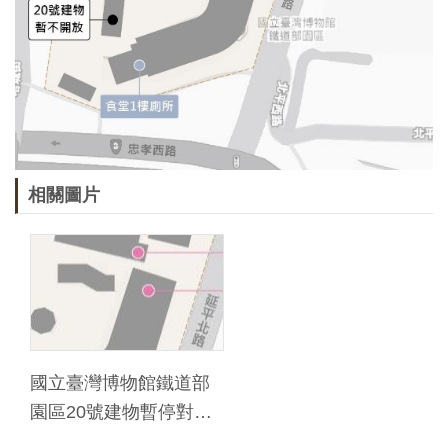
創
典
藏
研
究
相關圖片
便
民
服
務
政
國立臺灣博物館鐵道部
府
園區20號建物暫停對外
公
開放