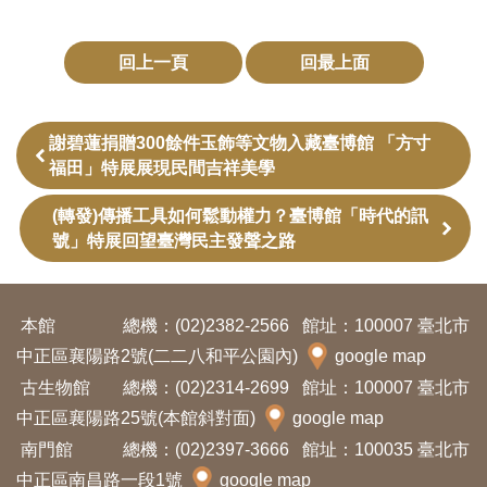
開
資
回上一頁
回最上面
訊
隱
謝碧蓮捐贈300餘件玉飾等文物入藏臺博館 「方寸
福田」特展展現民間吉祥美學
私
權
(轉發)傳播工具如何鬆動權力？臺博館「時代的訊
與
號」特展回望臺灣民主發聲之路
資
訊
本館
總機：(02)2382-2566
館址：100007 臺北市
安
中正區襄陽路2號(二二八和平公園內)
google map
全
古生物館
總機：(02)2314-2699
館址：100007 臺北市
宣
中正區襄陽路25號(本館斜對面)
google map
告
南門館
總機：(02)2397-3666
館址：100035 臺北市
中正區南昌路一段1號
google map
資