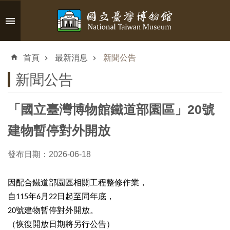
跳到主要內容區塊
進
階
首頁
最新消息
新聞公告
搜
尋
新聞公告
「國立臺灣博物館鐵道部園區」20號
認
建物暫停對外開放
識
臺
發布日期：2026-06-18
博
因配合鐵道部園區相關工程整修作業，
自115年6月22日起至同年底，
參
20號建物暫停對外開放。
觀
（恢復開放日期將另行公告）
資