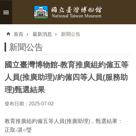
跳到主要內容區塊
進
階
首頁
最新消息
新聞公告
搜
尋
新聞公告
國立臺灣博物館-教育推廣組約僱五等
認
人員(推廣助理)/約僱四等人員(服務助
識
理)甄選結果
臺
博
發布日期：2025-07-02
參
教育推廣組約僱五等人員(推廣助理)，甄選結果：
觀
正取-湛○瑩
資