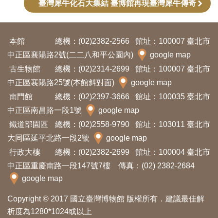
臺灣犀牛化石大集結 臺博館再現臺灣犀牛傳奇
創
典
本館
總機：(02)2382-2566
館址：100007 臺北市
藏
中正區襄陽路2號(二二八和平公園內)
google map
研
古生物館
總機：(02)2314-2699
館址：100007 臺北市
究
中正區襄陽路25號(本館斜對面)
google map
南門館
總機：(02)2397-3666
館址：100035 臺北市
中正區南昌路一段1號
便
google map
鐵道部園區
民
總機：(02)2558-9790
館址：103011 臺北市
大同區延平北路一段2號
google map
服
行政大樓
總機：(02)2382-2699
館址：100004 臺北市
務
中正區重慶南路一段147號7樓 傳真：(02) 2382-2684
google map
政
府
Copyright © 2017 國立臺灣博物館 版權所有．建議最佳解
公
析度為1280*1024或以上