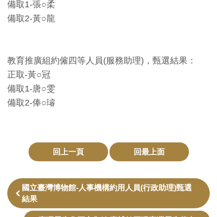
備取1-張○柔
訊
備取2-黃○龍
展
覽
教育推廣組約僱四等人員(服務助理)，甄選結果：
資
正取-黃○冠
訊
備取1-唐○雯
備取2-俸○璿
教
育
活
回上一頁
回最上面
動
出
國立臺灣博物館-人事機構約用人員(行政助理)甄選
版
結果
文