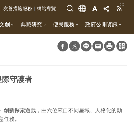
:::
友善措施服務
網站導覽
文創
典藏研究
便民服務
政府公開資訊
星際守護者
動》創新探索遊戲，由六位來自不同星域、人格化的動
急任務。