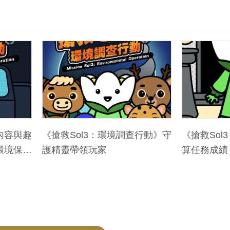
內容與趣
《搶救Sol3：環境調查行動》守
《搶救So
環境保護
護精靈帶領玩家
算任務成績
題