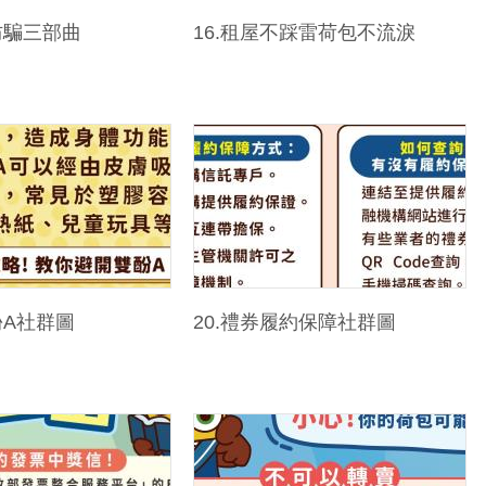
防騙三部曲
16.租屋不踩雷荷包不流淚
酚A社群圖
20.禮券履約保障社群圖