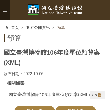
跳到主要內容區塊
進
階
首頁
政府公開資訊
預算
搜
尋
預算
國立臺灣博物館106年度單位預算案
認
(XML)
識
臺
發布日期：2022-10-06
博
相關檔案
國立臺灣博物館106年度單位預算案(XML)
zip
參
觀
資