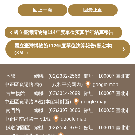
訊
回上一頁
回最上面
展
國立臺灣博物館114年度單位預算半年結算報告
覽
資
國立臺灣博物館112年度單位決算報告(審定本)
訊
(XML)
教
本館
總機：(02)2382-2566
館址：100007 臺北市
育
中正區襄陽路2號(二二八和平公園內)
google map
活
古生物館
總機：(02)2314-2699
館址：100007 臺北市
動
中正區襄陽路25號(本館斜對面)
google map
南門館
總機：(02)2397-3666
館址：100035 臺北市
出
中正區南昌路一段1號
google map
版
鐵道部園區
總機：(02)2558-9790
館址：103011 臺北市
文