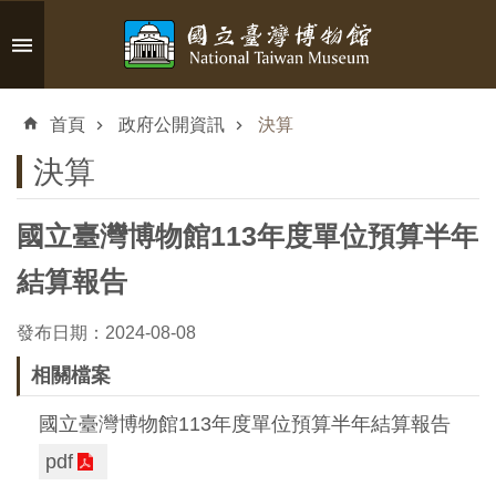
跳到主要內容區塊
進
階
首頁
政府公開資訊
決算
搜
尋
決算
國立臺灣博物館113年度單位預算半年
認
結算報告
識
臺
發布日期：2024-08-08
博
相關檔案
國立臺灣博物館113年度單位預算半年結算報告
參
pdf
觀
資