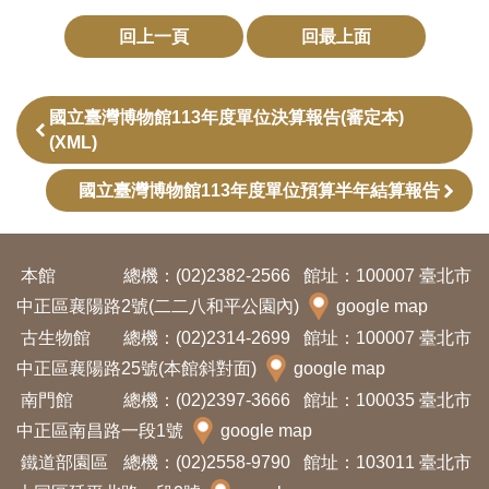
訊
回上一頁
回最上面
展
國立臺灣博物館113年度單位決算報告(審定本)
覽
(XML)
資
訊
國立臺灣博物館113年度單位預算半年結算報告
教
本館
總機：(02)2382-2566
館址：100007 臺北市
育
中正區襄陽路2號(二二八和平公園內)
google map
活
古生物館
總機：(02)2314-2699
館址：100007 臺北市
動
中正區襄陽路25號(本館斜對面)
google map
南門館
總機：(02)2397-3666
館址：100035 臺北市
出
中正區南昌路一段1號
google map
版
鐵道部園區
總機：(02)2558-9790
館址：103011 臺北市
文