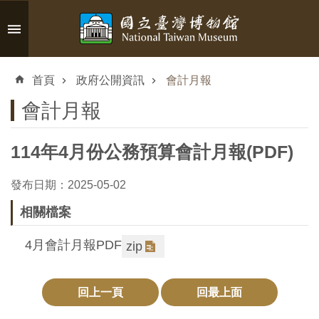
跳到主要內容區塊
進
階
首頁
政府公開資訊
會計月報
搜
尋
會計月報
114年4月份公務預算會計月報(PDF)
認
發布日期：2025-05-02
識
相關檔案
臺
博
4月會計月報PDF
zip
參
回上一頁
回最上面
觀
資