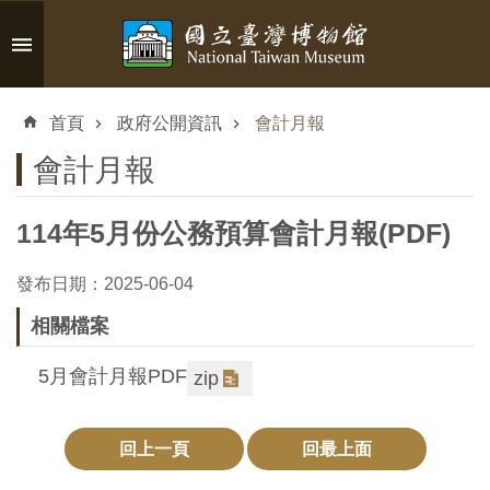
跳到主要內容區塊
進
階
首頁
政府公開資訊
會計月報
搜
尋
會計月報
114年5月份公務預算會計月報(PDF)
認
發布日期：2025-06-04
識
相關檔案
臺
博
5月會計月報PDF
zip
參
回上一頁
回最上面
觀
資