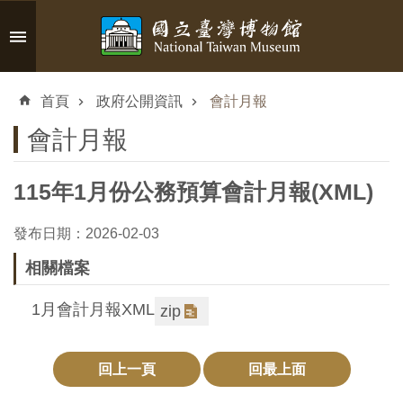
跳到主要內容區塊
進
階
首頁
政府公開資訊
會計月報
搜
尋
會計月報
115年1月份公務預算會計月報(XML)
認
發布日期：2026-02-03
識
相關檔案
臺
博
1月會計月報XML
zip
參
回上一頁
回最上面
觀
資