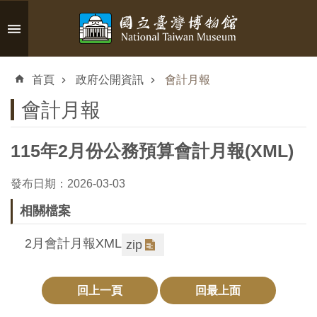
跳到主要內容區塊
進
階
首頁
政府公開資訊
會計月報
搜
尋
會計月報
115年2月份公務預算會計月報(XML)
認
發布日期：2026-03-03
識
相關檔案
臺
博
2月會計月報XML
zip
參
回上一頁
回最上面
觀
資