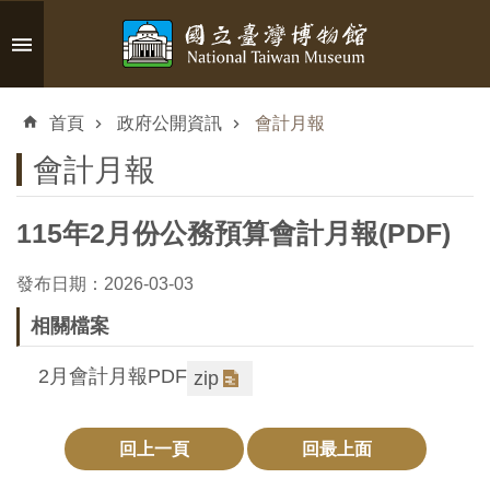
跳到主要內容區塊
進
階
首頁
政府公開資訊
會計月報
搜
尋
會計月報
115年2月份公務預算會計月報(PDF)
認
發布日期：2026-03-03
識
相關檔案
臺
博
2月會計月報PDF
zip
參
回上一頁
回最上面
觀
資