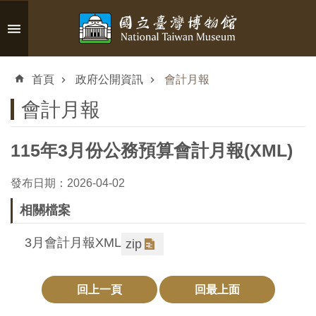
跳到主要內容區塊
進
階
首頁
政府公開資訊
會計月報
搜
尋
會計月報
115年3月份公務預算會計月報(XML)
認
發布日期：2026-04-02
識
相關檔案
臺
博
3月會計月報XML
zip
參
回上一頁
回最上面
觀
資